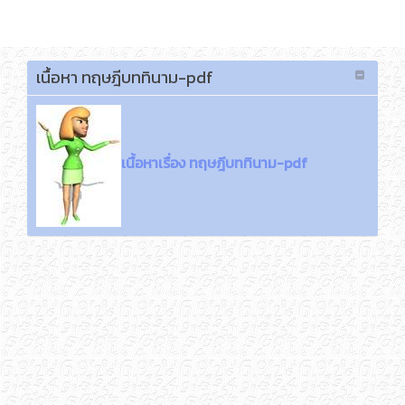
เลือกภาษา
เนื้อหา ทฤษฎีบททินาม-pdf
เนื้อหาเรื่อง ทฤษฎีบททินาม-pdf