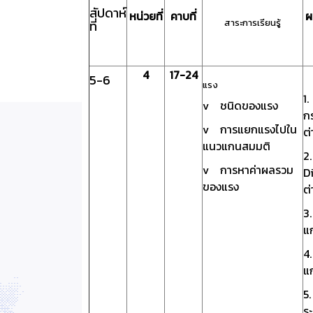
สัปดาห์
หน่วยที่
คาบที่
ผ
สาระการเรียนรู้
ที่
4
17-24
5-6
แรง
1
v ชนิดของแรง
ก
v การแยกแรงไปใน
ต่
แนวแกนสมมติ
2
v การหาค่าผลรวม
D
ของแรง
ต่
3
แก
4
แก
5
ร