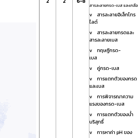
2
2
6-8
สารละลายกรด-เบส และเกลือ
v สารละลายอิเล็กโทร
ไลต์
v สารละลายกรดและ
สารละลายเบส
v ทฤษฎีกรด-
เบส
v คู่กรด-เบส
v การแตกตัวของกรด
และเบส
v การพิจารณาความ
แรงของกรด-เบส
v การแตกตัวของน้ำ
บริสุทธิ์
v การหาค่า pH ของ