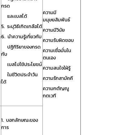
กรด
ความมี
และเบสได้
มนุษยสัมพันธ์
5. ระบุวิธีเกิดเกลือได้
ความมีวินัย
ะ
6. นำความรู้เกี่ยวกับ
ความรับผิดชอบ
ปฏิกิริยาของกรด
ความเชื่อมั่นใน
กับ
ตนเอง
เบสไปใช้ประโยชน์
ความสนใจใฝ่รู้
ในชีวิตประจำวัน
ความรักสามัคคี
ส
ได้
ความกตัญญู
กตเวที
1. บอกลักษณะของ
การ