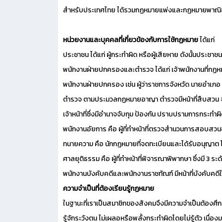
สำหรับประเทศไทย ได้รวมกฏหมายแพ่งและกฏหมายพาณิชย์
หน่วยงานและบุคคลที่เกี่ยวข้องกับการใช้กฏหมาย
ได้แก่
ประชาชน ได้แก่ ผู้กระทำผิด หรือผู้เสียหาย ดังนั้นประช
พนักงานฝ่ายปกครองและตำรวจ ได้แก่ เจ้าพนักงานที่กฏหมา
พนักงานฝ่ายปกครอง เช่น ผู้ว่าราชการจังหวัด นายอำเภอ 
ตำรวจ ตามประมวลกฏหมายอาญา ตำรวจมีหน้าที่สืบสวน จับ
เจ้าหน้าที่ซึ่งมีอำนาจจับกุม ป้องกัน ปราบปรามการกระทำ
พนักงานอัยการ คือ ผู้ที่ทำหน้าที่ตรวจสำนวนการสอบส
ทนายความ คือ นักกฏหมายที่จดทะเบียนและได้รับอนุญาต 
ศาลยุติธรรม คือ ผู้ที่ทำหน้าที่พิจารณาพิพากษา ซึ่งมี 3 ระ
พนักงานบังคับคดีและพนักงานราชทัณฑ์ มีหน้าที่บังคับค
ความจำเป็นที่ต้องเรียนรู้กฏหมาย
ในฐานะที่เราเป็นสมาชิกของสังคมจึงมีความจำเป็นต้องศึกษาแล
รู้จักระวังตน ไม่เผลอหรือพลั้งกระทำผิดโดยไม่รู้ตัว เนื