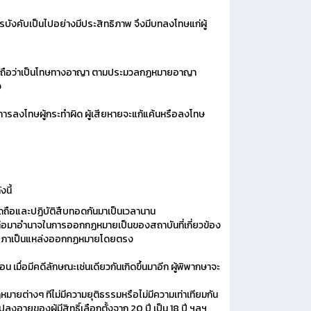
ารบังคับเป็นไปอย่างมีประสิทธิภาพ จึงมีบทลงโทษแก่ผู้
ดยไม่ถือว่าเป็นโทษทางอาญา ตามประมวลกฏหมายอาญา
ง
ินการลงโทษผู้กระทำผิด ผู้เสียหายจะแก้แค้นหรือลงโทษ
นี้
ึดถือและปฏิบัติสืบทอดกันมาเป็นเวลานาน
มาอำนาจในการออกกฏหมายเป็นของสถาบันที่เกี่ยวข้อง
ัฐสภาเป็นแหล่งออกกฏหมายโดยตรง
มื่อมีคดีลักษณะเช่นเดียวกันเกิดขึ้นมาอีก ผู้พิพากษาจะ
มายต่างๆ ทีไม่มีความยุติธรรมหรือไม่มีความเท่าเทียมกัน
ายุของผู้มีสิทธิ์เลือกตั้งจาก 20 ปี เป็น 18 ปี ฯลฯ