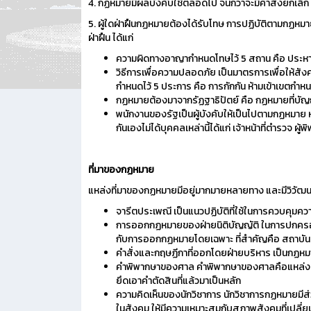
4. กฏหมายมีผลบังคับใช้ตลอดไป จนกว่าจะมีคำสั่งยกเลิก
5. ผู้ใดฝ่าฝืนกฏหมายต้องได้รับโทษ การปฏิบัติตามกฏหมายไ
ฝ่าฝืน ได้แก่
ความผิดทางอาญากำหนดโทษไว้ 5 สถาน คือ ประหารชี
วิธีการเพื่อความปลอดภัย เป็นมาตรการเพื่อให้ส
กำหนดไว้ 5 ประการ คือ การกักกัน ห้ามเข้าเขตก
กฏหมายต้องมาจากรัฏฐาธิปัตย์ คือ กฏหมายที่บัญ
พนักงานของรัฐเป็นผู้บังคับให้เป็นไปตามกฏหมาย หม
กันเองไม่ได้บุคคลเหล่านี้ได้แก่ เจ้าหน้าที่ตำรวจ ผู้
ที่มาของกฏหมาย
แหล่งที่มาของกฏหมายมีอยู่มากมายหลายทาง และมีวิวัฒน
จารีตประเพณี เป็นแนวปฏิบัติที่ใช้ในการควบคุมคว
การออกกฏหมายของฝ่ายนิติบัญญัติ ในการปกครอ
กับการออกกฏหมายโดยเฉพาะ ที่สำคัญคือ สถาบัน
คำสั่งและกฤษฏีกาที่ออกโดยฝ่ายบริหาร เป็นกฏหมาย
คำพิพากษาของศาล คำพิพากษาของศาลคือแหล่งที่มาขอ
ยึดเอาคำตัดสินที่แล้วมาเป็นหลัก
ความคิดเห็นของนักวิชาการ นักวิชาการกฏหมายมีส่ว
ในสังคม ให้มีความเหมาะสมกับสภาพสังคมที่เปลี่ยน