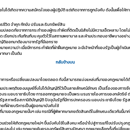
ม่ได้เกิดจากความสมัครใจของผู้ปฏิบัติ แต่เกิดจากการถูกบังคับ ดังนั้นเพื่อให้ก
วิต จำคุก กักขัง ปรับและริบทรัพย์สิน
ังคมปลอดภัยจากการกระทำของผู้กระทำผิดที่ติดเป็นนิสัยไม่มีความเข็ดหลาบ โ
ำหนด เรียกประกันทัณฑ์บน คุมตัวไว้ในสถานพยาบาล และห้ามประกอบอาชีพบางอย่า
ญัติออกมาต้องมาจากรัฐที่มีเอกราช
ายความว่า เมื่อมีการกระทำผิดที่ฝ่าฝืนกฏหมาย จะมีเจ้าหน้าที่ของรัฐเป็นผู้ดำเน
พิพากษา เป็นต้น
กลับข้างบน
าการหรือเปลี่ยนแปลงมาโดยตลอด ทังนี้สามารถแบ่งแหล่งที่มาของกฏหมายได้ดัง
ามประพฤติของมนุษย์ซึ่งไม่ได้บัญญัติไว้เป็นลายลักษณ์อักษร เป็นเรื่องของการย
งระบอบราชาธิปไตย การออกกฏหมายจะเป็นพระบรมราชโองการของกษัตริย์ ต่อ
รัฐสภาหรือสภานิติบัญญัติ ปัจจุบันรัฐที่มีการปกครองระบอบประชาธิปไตย ร
ที่ฝ่ายบริหารเป็นผู้ออกมาบังคับใช้
งกฏหมายนั้นๆ เช่น กรณีที่ผู้พิพากษาเคยตัดสินคดีในลักษณะเดียวกันนี้มาก่อน เ
นช่วยให้เกิดกฏหมายใหม่ๆ ขึ้นบังคับใช้ในสังคม หรือนำไปสู่การแก้ไขปรับปรุงกฏห
แปลงไป เช่น กฏหมายคุ้มครองทรัพย์สินทางปัญญา กฏหมายเลือกตั้งที่เปลี่ยนแปลงอ