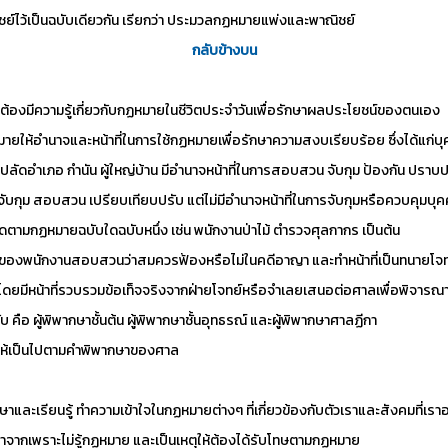
ไว้เป็นฉบับเดียวกัน เรียกว่า ประมวลกฏหมายแพ่งและพาณิชย์
กลับข้างบน
าชนต้องมีความรู้เกี่ยวกับกฏหมายในชีวิตประจำวันเพื่อรักษาผลประโยชน์ของตนเอง
ยให้อำนาจและหน้าที่ในการใช้กฏหมายเพื่อรักษาความสงบเรียบร้อย ซึ่งได้แก่บุค
ปลัดอำเภอ กำนัน ผู้ใหญ่บ้าน มีอำนาจหน้าที่ในการสอบสวน จับกุม ป้องกัน ปราบป
กุม สอบสวน เปรียบเทียบปรับ แต่ไม่มีอำนาจหน้าที่ในการจับกุมหรือควบคุมบุค
ผิดตามกฏหมายฉบับใดฉบับหนึ่ง เช่น พนักงานป่าไม้ ตำรวจศุลกากร เป็นต้น
วนของพนักงานสอบสวนว่าสมควรฟ้องหรือไม่ในคดีอาญา และทำหน้าที่เป็นทนายโจท
โดยมีหน้าที่รวบรวมข้อเท็จจริงจากฝ่ายโจทย์หรือจำเลยเสนอต่อศาลเพื่อพิจารณ
ดับ คือ ผู้พิพากษาชั้นต้น ผู้พิพากษาชั้นอุทธรณ์ และผู้พิพากษาศาลฏีกา
ดีให้เป็นไปตามคำพิพากษาของศาล
ะเรียนรู้ ทำความเข้าใจในกฏหมายต่างๆ ที่เกี่ยวข้องกับตัวเราและสังคมที่เราอยู่ ท
่องมาจากเพราะไม่รู้กฏหมาย และเป็นเหตุให้ต้องได้รับโทษตามกฏหมาย