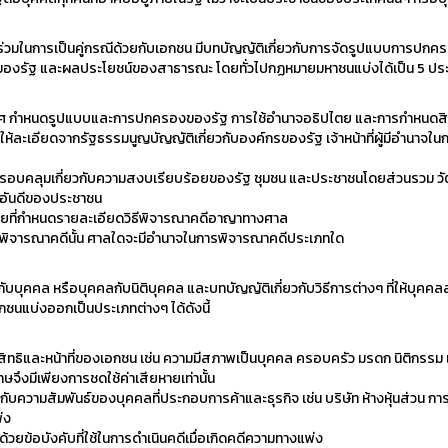
วนร่วมในการเป็นคู่กรณีด้วยกับเอกชน มีบทบัญญัติเกี่ยวกับการจัดรูปแบบการปก
์ของรัฐ และผลประโยชน์ของสาธารณะ โดยทั่วไปกฏหมายมหาชนแบ่งได้เป็น 5 ประ
ทศ กำหนดรูปแบบและการปกครองของรัฐ การใช้อำนาจอธิปไตย และการกำหนดสิ
ละเอียดจากรัฐธรรมนูญบัญญัติเกี่ยวกับองค์กรของรัฐ เจ้าหน้าที่ผู้มีอำนาจใ
รอบคลุมเกี่ยวกับความสงบเรียบร้อยของรัฐ ชุมชน และประชาชนโดยส่วนรวม วัต
มอันดีของประชาชน
ยที่กำหนดรายละเอียดวิธีพิจารณาคดีอาญาทางศาล
พิจารณาคดีนั้น ศาลใดจะมีอำนาจในการพิจารณาคดีประเภทใด
กับบุคคล หรือบุคคลกับนิติบุคคล และบทบัญญัติเกี่ยวกับวิธีการต่างๆ ที่ให้บุคคล
นแบ่งออกเป็นประเภทต่างๆ ได้ดังนี้
ิทธิและหน้าที่ของเอกชน เช่น ความมีสภาพเป็นบุคคล ครอบครัว มรดก นิติกรรม เป
ึงมีเพียงการชดใช้ค่าเสียหายเท่านั้น
บความสัมพันธ์ของบุคคลที่ประกอบการค้าและธุรกิจ เช่น บริษัท ห้างหุ้นส่วน การป
่ง
ยข้อบังคับที่ใช้ในการดำเนินคดีเมื่อเกิดคดีความทางแพ่ง