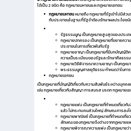
ได้เป็น 2 ชนิด คือ กฏหมายมหาชนและกฏหมายเอกชน
กฏหมายมหาชน
หมายถึง กฏหมายที่รัฐเข้าไปมีส่
กับประชาชนในฐานะที่รัฐจำต้องรักษาผลประโยชน
รัฐธรรมนูญ เป็นกฏหมายสูงสุดของประเ
กฏหมายปกครอง เป็นกฏหมายที่ขยายความให้
ประชาชนในการเกี่ยวพันกับรัฐ
กฏหมายอาญา เป็นกฏหมายที่มีบทบัญญัติค
ความเป็นระเบียบของรัฐและรักษาศีลธรร
กฏหมายวิธีพิจารณาความอาญา เป็นกฏหมา
พระธรรมนูญศาลยุติธรรม กำหนดว่าในการ
กฏหมายเอกชน
เป็นกฏหมายที่บัญญัติเกี่ยวกับความสัมพันธ์ระหว่างบุคคล
เช่น กฏหมายเกี่ยวกับสัญญา การสมรส มรดก กฏหมายเอกช
กฏหมายแพ่ง เป็นกฏหมายที่กำหนดเกี่ยวกับส
แล้ว ไม่กระทบคนส่วนใหญ่ ลักษณะการลงโทษจ
กฏหมายพาณิชย์ เป็นกฏหมายที่กำหนดเกี่ยวกั
ลักษณะของกฏหมายจึงต่างจากกฏหมายแพ
กฏหมายพิจารณาความแพ่ง เป็นกฏหมายว่าด้ว