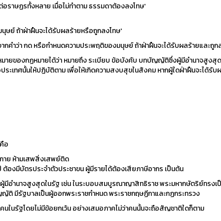
ต่อราษฏรทั้งหลาย เมื่อไม่ทำตาม ธรรมดาต้องลงโทษ'
ษย์ ถ้าฝ่าฝืนจะได้รับผลร้ายหรือถูกลงโทษ'
ากคำว่า กด หรือกำหนดความประพฤติของมนุษย์ ถ้าฝ่าฝืนจะได้รับผลร้ายและถู
องกฏหมายได้ว่า หมายถึง ระเบียบ ข้อบังคับ บทบัญญัติซึ่งผู้มีอำนาจสูงสุดใ
ะเทศนั้นให้ปฏิบัติตาม เพื่อให้เกิดความสงบสุขในสังคม หากผู้ใดฝ่าฝืนจะได้ร
คือ
างกาย ห้ามเสพสิ่งเสพย์ติด
ปี ต้องมีบัตรประจำตัวประชาขน ผู้มีรายได้ต้องเสียภาษีอากร เป็นต้น
้นโดยผู้มีอำนาจสูงสุดในรัฐ เช่น ในระบอบสมบูรณาญาสิทธิราช พระมหากษัตริย์ท
ญญัติ มีรัฐบาลเป็นผู้ออกพระราชกำหนด พระราชกฤษฏีกาและกฏกระทรวง
ุกคนในรัฐโดยไม่มีข้อยกเว้น อย่างเสมอภาคไม่ว่าคนนั้นจะถือสัญชาติใดก็ตาม