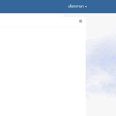
เลือกภาษา