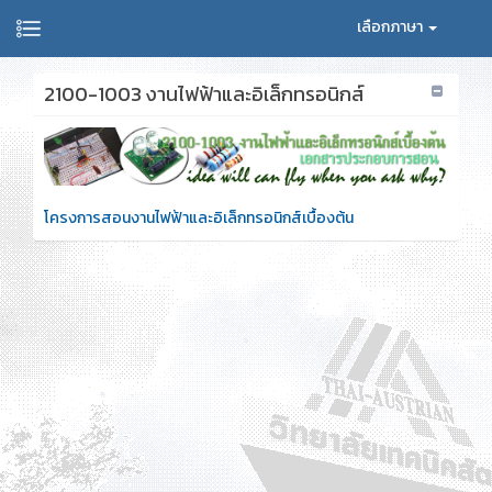
เลือกภาษา
2100-1003 งานไฟฟ้าและอิเล็กทรอนิกส์
โครงการสอนงานไฟฟ้าและอิเล็กทรอนิกส์เบื้องต้น