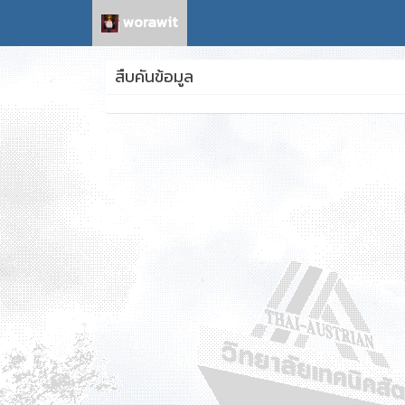
worawit
สืบคันข้อมูล