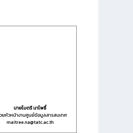
นายไมตรี นาโพธิ์
ช่วยหัวหน้างานศูนย์ข้อมูลสารสนเทศ
maitree.na@tatc.ac.th