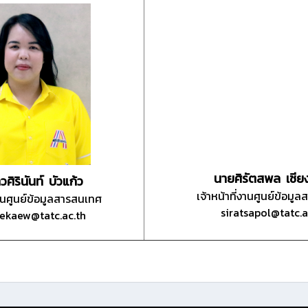
นายศิรัตสพล เชี
ศิรินันท์ บัวแก้ว
เจ้าหน้าที่งานศูนย์ข้อมู
งานศูนย์ข้อมูลสารสนเทศ
siratsapol
@tatc.a
ekaew@tatc.ac.th