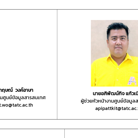
กฤษณ์ วงค์อาษา
นายอภิพัฒน์กิจ แก้วเ
งานศูนย์ข้อมูลสารสนเทศ
ผู้ช่วยหัวหน้างานศูนย์ข้อมู
t.wo@tatc.ac.th
apipattkit@tatc.ac.