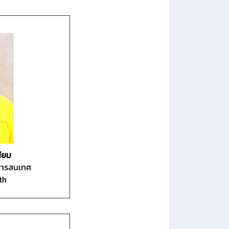
นียม
ลสารสนเทศ
th