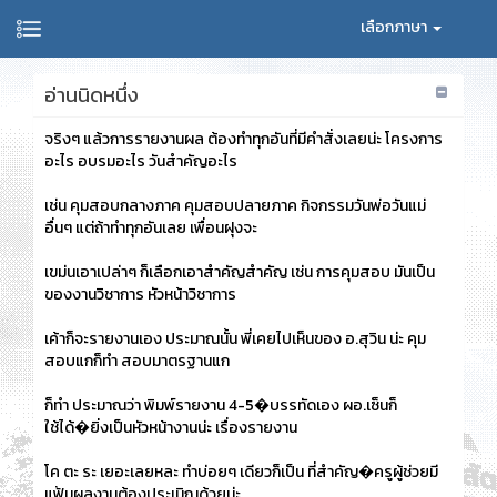
เลือกภาษา
อ่านนิดหนึ่ง
จริงๆ แล้วการรายงานผล ต้องทำทุกอันที่มีคำสั่งเลยน่ะ โครงการ
อะไร อบรมอะไร วันสำคัญอะไร
เช่น คุมสอบกลางภาค คุมสอบปลายภาค กิจกรรมวันพ่อวันแม่
อื่นๆ แต่ถ้าทำทุกอันเลย เพื่อนฝุงจะ
เขม่นเอาเปล่าๆ ก็เลือกเอาสำคัญสำคัญ เช่น การคุมสอบ มันเป็น
ของงานวิชาการ หัวหน้าวิชาการ
เค้าก็จะรายงานเอง ประมาณนั้น พี่เคยไปเห็นของ อ.สุวิน น่ะ คุม
สอบแกก็ทำ สอบมาตรฐานแก
ก็ทำ ประมาณว่า พิมพ์รายงาน 4-5�บรรทัดเอง ผอ.เซ็นก็
ใช้ได้�ยิ่งเป็นหัวหน้างานน่ะ เรื่องรายงาน
โค ตะ ระ เยอะเลยหละ ทำบ่อยๆ เดียวก็เป็น ที่สำคัญ�ครูผู้ช่วยมี
แฟ้มผลงานต้องประเมิณด้วยน่ะ