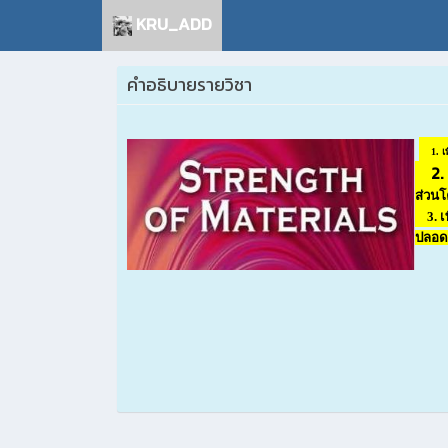
KRU_ADD
คำอธิบายรายวิชา
1. 
2. เ
ส่วนโ
3. เพ
ปลอดภ