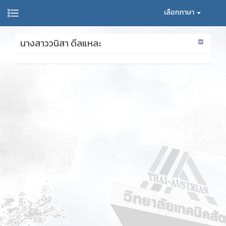
เลือกภาษา
นางสาววนิสา ดีลแหละ