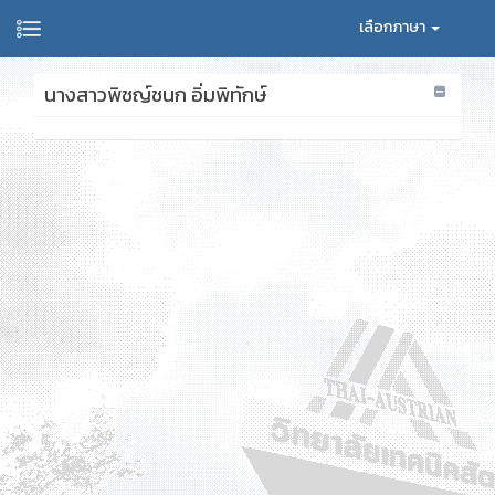
เลือกภาษา
นางสาวพิชญ์ชนก อิ่มพิทักษ์