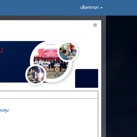
เลือกภาษา
วบคุม