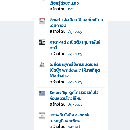
เรียนรู้ด้วยตนเอง
สร้างโดย :
bc
Gmail แจ้งเตือน 'อีเมลล์ใหม่' บน
เดสก์ทอป
สร้างโดย :
Aj-ploy
คาด iPad 2 เปิดตัว 1 กุมภาพันธ์
ศกนี้
สร้างโดย :
Aj-ploy
จะยืดอายุการใช้งานแบตเตอรี่
โน้ตบุ๊ค Windows 7 ให้นานที่สุด
ได้อย่างไร?
สร้างโดย :
Aj-ploy
Smart Tip: ดูดไดรเวอร์เก็บไว้
ก่อนลงวินโดวส์ใหม่
สร้างโดย :
Aj-ploy
แจกฟรีหนังสือ e-book
เศรษฐกิจพอเพียง
สร้างโดย :
wnitat