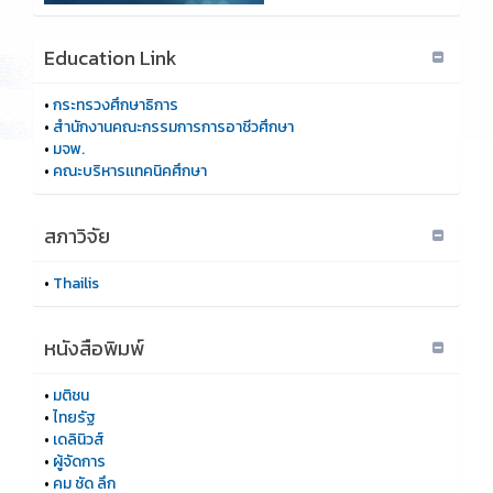
Education Link
•
กระทรวงศึกษาธิการ
•
สำนักงานคณะกรรมการการอาชีวศึกษา
•
มจพ.
•
คณะบริหารเเทคนิคศึกษา
สภาวิจัย
•
Thailis
หนังสือพิมพ์
•
มติชน
•
ไทยรัฐ
•
เดลินิวส์
•
ผู้จัดการ
•
คม ชัด ลึก