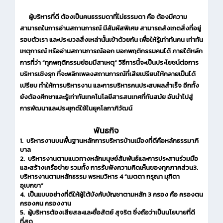
ผู้บริหารที่ดี ต้องเป็นคนธรรมดาที่ไม่ธรรมดา คือ ต้องมีความ
สามารถในการอ่านสถานการณ์ มีสัมผัสพิเศษ สามารถสังเกตสิ่งที่อยู่
รอบตัวเรา และประมวลสิ่งเหล่านั้นเข้าด้วยกัน เพื่อให้รู้เท่าทันคน เท่าทัน
เหตุการณ์ หรืออ่านสถานการณ์ออก บอกพฤติกรรมคนได้ ภายใต้หลัก
การที่ว่า “ทุกพฤติกรรมย่อมมีสาเหตุ” วิธีการนี้จะเป็นประโยชน์ต่อการ
บริหารเชิงรุก ที่จะพลิกเพลงสถานการณ์ที่เสียเปรียบให้กลายเป็นได้
เปรียบ ทำให้การบริหารงาน และการบริหารคนประสบผลสำเร็จ อีกทั้ง
ยังต้องศึกษาและรู้เท่าทันเทคโนโลยีสารสนเทศที่ทันสมัย อันนำไปสู่
การพัฒนาและประยุกต์ใช้ในยุคโลกาภิวัฒน์
พันธกิจ
1. บริหารงานบนพื้นฐานหลักการบริหารบ้านเมืองที่ดีคือหลักธรรมาภิ
บาล
2. บริหารงานตามแนวทางหลักมนุษย์สัมพันธ์และการประสานร่วมมือ
และสร้างเครือข่าย รวมทั้ง การรับฟังความคิดเห็นของทุกภาคส่วน3.
บริหารงานตามหลักธรรม พรหมวิหาร 4 “เมตตา กรุณา มุฑิตา
อุเบกขา”
4. เป็นแบบอย่างที่ดีให้ผู้ใต้บังคับบัญชาตามหลัก 3 ครอง คือ ครองตน
ครองคน ครองงาน
5. ผู้บริหารต้องเสียสละและซื่อสัตย์ สุจริต ซึ่งถือว่าเป็นนโยบายที่ดี
ที่สุด