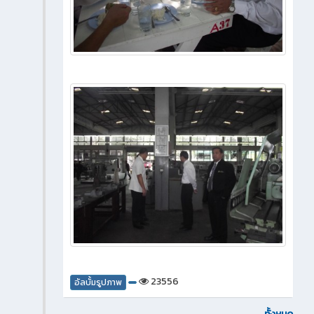
23556
อัลบั้มรูปภาพ