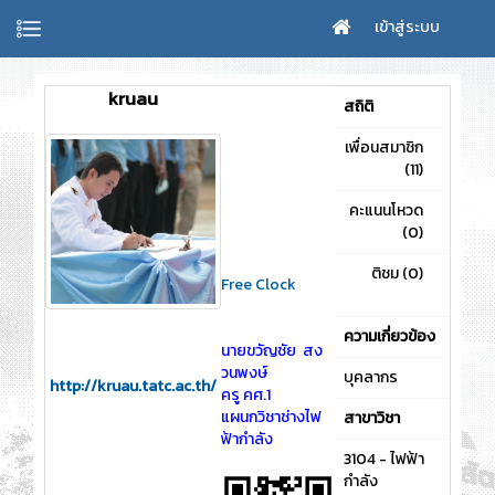
เข้าสู่ระบบ
kruau
สถิติ
เพื่อนสมาชิก
22
(11)
คะแนนโหวด
0
(0)
ติชม (0)
0
Free Clock
ความเกี่ยวข้อง
นายขวัญชัย สง
วนพงษ์
บุคลากร
http://kruau.tatc.ac.th/
ครู คศ.1
แผนกวิชาช่างไฟ
สาขาวิชา
ฟ้ากำลัง
3104 - ไฟฟ้า
กำลัง