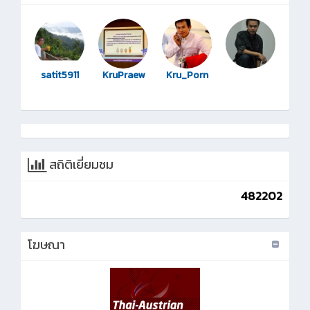
satit5911
KruPraew
Kru_Porn
สถิติเยี่ยมชม
482202
โฆษณา