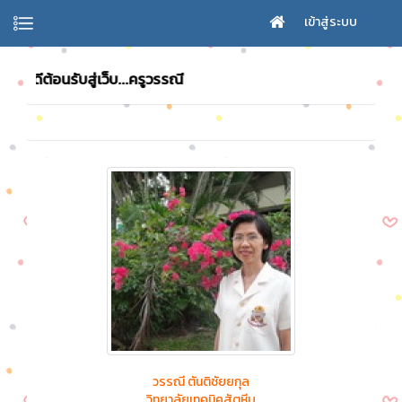
เข้าสู่ระบบ
ยินดีต้อนรับสู่เว็บ...ครูวรรณี
วรรณี ตันติชัยยกุล
วิทยาลัยเทคนิคสัตหีบ