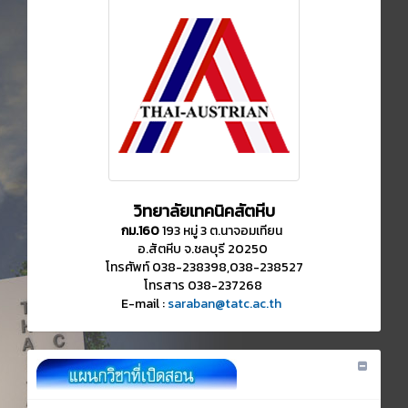
วิทยาลัยเทคนิคสัตหีบ
กม.160
193 หมู่ 3 ต.นาจอมเทียน
อ.สัตหีบ จ.ชลบุรี 20250
โทรศัพท์ 038-238398,038-238527
โทรสาร 038-237268
E-mail :
saraban@tatc.ac.th