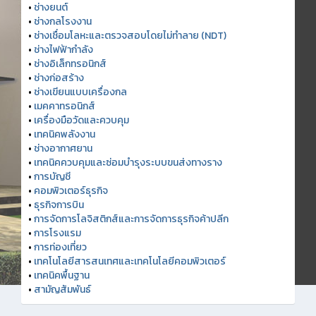
•
ช่างยนต์
•
ช่างกลโรงงาน
•
ช่างเชื่อมโลหะและตรวจสอบโดยไม่ทำลาย (NDT)
•
ช่างไฟฟ้ากำลัง
•
ช่างอิเล็กทรอนิกส์
•
ช่างก่อสร้าง
•
ช่างเขียนแบบเครื่องกล
•
เมคคาทรอนิกส์
•
เครื่องมือวัดและควบคุม
•
เทคนิคพลังงาน
•
ช่างอากาศยาน
•
เทคนิคควบคุมและซ่อมบำรุงระบบขนส่งทางราง
•
การบัญชี
•
คอมพิวเตอร์ธุรกิจ
•
ธุรกิจการบิน
•
การจัดการโลจิสติกส์และการจัดการธุรกิจค้าปลีก
•
การโรงแรม
•
การท่องเที่ยว
•
เทคโนโลยีสารสนเทศและเทคโนโลยีคอมพิวเตอร์
•
เทคนิคพื้นฐาน
•
สามัญสัมพันธ์