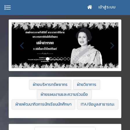
เข้าสู่ระบบ
ฝ่ายบริหารทรัพยากร
ฝ่ายวิชาการ
ฝ่ายแผนงานและความร่วมมือ
ฝ่ายพัฒนากิจการนักเรียนนักศึกษา
ITA/ข้อมูลสาธารณะ