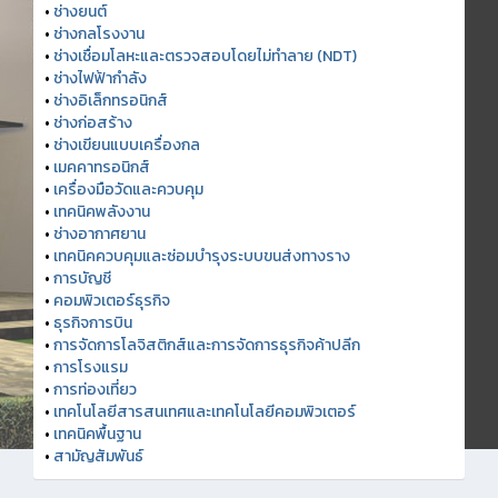
•
ช่างยนต์
•
ช่างกลโรงงาน
•
ช่างเชื่อมโลหะและตรวจสอบโดยไม่ทำลาย (NDT)
•
ช่างไฟฟ้ากำลัง
•
ช่างอิเล็กทรอนิกส์
•
ช่างก่อสร้าง
•
ช่างเขียนแบบเครื่องกล
•
เมคคาทรอนิกส์
•
เครื่องมือวัดและควบคุม
•
เทคนิคพลังงาน
•
ช่างอากาศยาน
•
เทคนิคควบคุมและซ่อมบำรุงระบบขนส่งทางราง
•
การบัญชี
•
คอมพิวเตอร์ธุรกิจ
•
ธุรกิจการบิน
•
การจัดการโลจิสติกส์และการจัดการธุรกิจค้าปลีก
•
การโรงแรม
•
การท่องเที่ยว
•
เทคโนโลยีสารสนเทศและเทคโนโลยีคอมพิวเตอร์
•
เทคนิคพื้นฐาน
•
สามัญสัมพันธ์