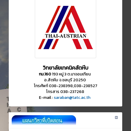
วิทยาลัยเทคนิคสัตหีบ
กม.160
193 หมู่ 3 ต.นาจอมเทียน
อ.สัตหีบ จ.ชลบุรี 20250
โทรศัพท์ 038-238398,038-238527
โทรสาร 038-237268
E-mail :
saraban@tatc.ac.th