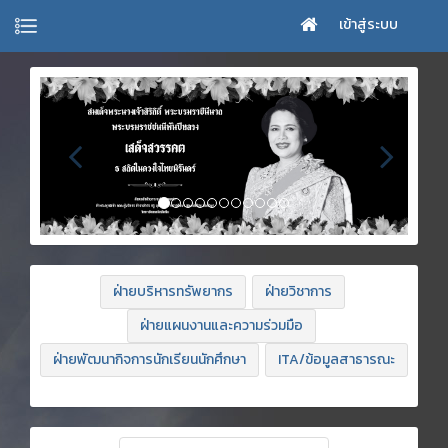
เข้าสู่ระบบ
ฝ่ายบริหารทรัพยากร
ฝ่ายวิชาการ
ฝ่ายแผนงานและความร่วมมือ
ฝ่ายพัฒนากิจการนักเรียนนักศึกษา
ITA/ข้อมูลสาธารณะ