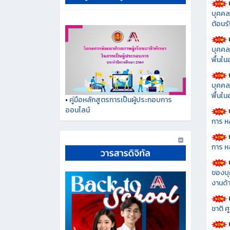
บุคคล
ต้อนรั
บุคคล
พื้นใ
บุคคล
พื้นใ
•
คู่มือหลักสูตรการเป็นผู้ประกอบการ
ออนไลน์
การ ห
การ ห
ของบุ
งานด้า
ชาติ 