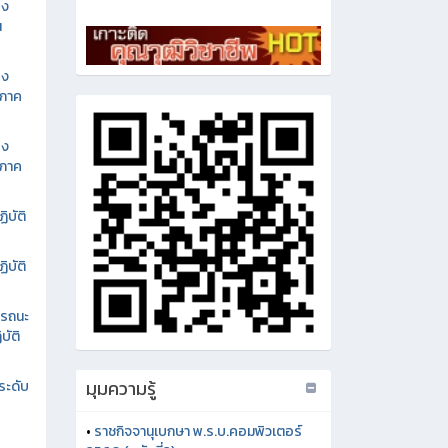
อง
น
อง
นภาค
อง
นภาค
ิบัติ
ิบัติ
รรถนะ
บัติ
มุมความรู้
ระดับ
•
ราชกิจจานุเบกษา พ.ร.บ.คอมพิวเตอร์