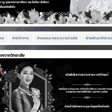
ากร
ฝ่ายวิชาการ
ฝ่ายแผนงานและความร่วมมือ
ฝ่ายพัฒนากิจการน
าศจากวิทยาลัย