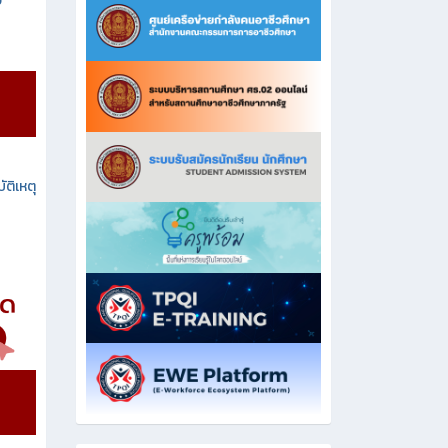
ง
ัติเหตุ