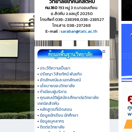
วิทยาลัยเทคนิคสัตหีบ
กม.160
193 หมู่ 3 ต.นาจอมเทียน
อ.สัตหีบ จ.ชลบุรี 20250
โทรศัพท์ 038-238398,038-238527
โทรสาร 038-237268
E-mail :
saraban@tatc.ac.th
•
ประวัติความเป็นมา
•
ปรัชญา วิสัยทัศน์ พันธกิจ
•
อัตลักษณ์และเอกลักษณ์
•
นโยบายของวิทยาลัย
•
ทำเนียบผู้บริหาร
•
คุณสมบัติผู้สมัครศึกษาต่อวิทยาลัย
เทคนิคสัตหีบ
•
หลักสูตรที่เปิดสอน
•
ข้อมูลนักเรียน นักศึกษา
•
ข้อมูลบุคลากร
•
ติดต่อวิทยาลัย