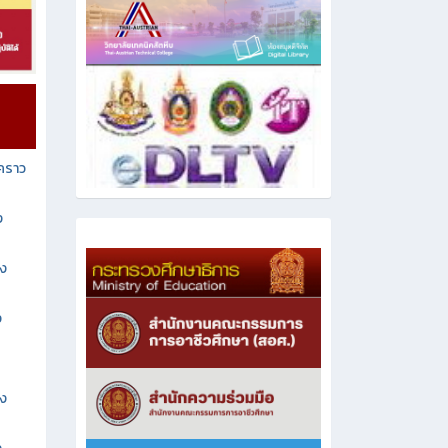
วคราว
ง
าง
ง
าง