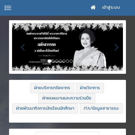
เข้าสู่ระบบ
ฝ่ายบริหารทรัพยากร
ฝ่ายวิชาการ
ฝ่ายแผนงานและความร่วมมือ
ฝ่ายพัฒนากิจการนักเรียนนักศึกษา
ITA/ข้อมูลสาธารณะ