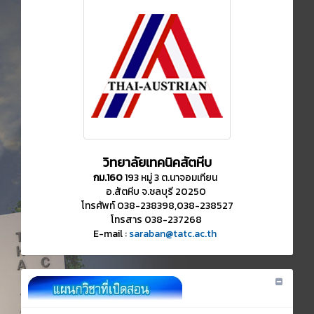
วิทยาลัยเทคนิคสัตหีบ
กม.160
193 หมู่ 3 ต.นาจอมเทียน
อ.สัตหีบ จ.ชลบุรี 20250
โทรศัพท์ 038-238398,038-238527
โทรสาร 038-237268
E-mail :
saraban@tatc.ac.th