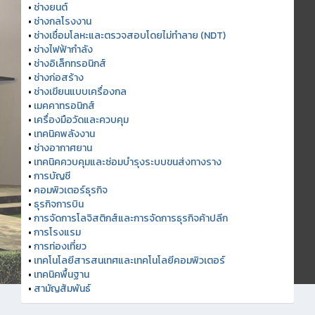
•
ช่างยนต์
•
ช่างกลโรงงาน
•
ช่างเชื่อมโลหะและตรวจสอบโดยไม่ทำลาย (NDT)
•
ช่างไฟฟ้ากำลัง
•
ช่างอิเล็กทรอนิกส์
•
ช่างก่อสร้าง
•
ช่างเขียนแบบเครื่องกล
•
เมคคาทรอนิกส์
•
เครื่องมือวัดและควบคุม
•
เทคนิคพลังงาน
•
ช่างอากาศยาน
•
เทคนิคควบคุมและซ่อมบำรุงระบบขนส่งทางราง
•
การบัญชี
•
คอมพิวเตอร์ธุรกิจ
•
ธุรกิจการบิน
•
การจัดการโลจิสติกส์และการจัดการธุรกิจค้าปลีก
•
การโรงแรม
•
การท่องเที่ยว
•
เทคโนโลยีสารสนเทศและเทคโนโลยีคอมพิวเตอร์
•
เทคนิคพื้นฐาน
•
สามัญสัมพันธ์