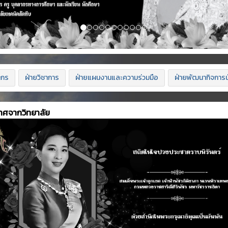
ากร
ฝ่ายวิชาการ
ฝ่ายแผนงานและความร่วมมือ
ฝ่ายพัฒนากิจการน
าศจากวิทยาลัย