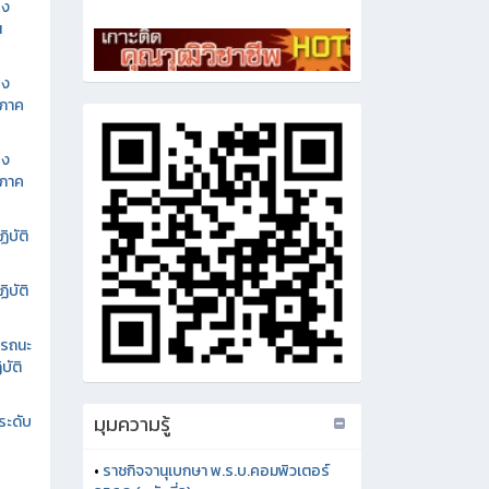
อง
น
อง
นภาค
อง
นภาค
ิบัติ
ิบัติ
รรถนะ
บัติ
มุมความรู้
ระดับ
•
ราชกิจจานุเบกษา พ.ร.บ.คอมพิวเตอร์