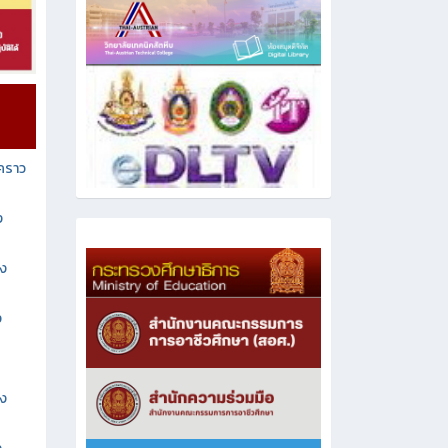
วคราว
ง
าง
ง
าง