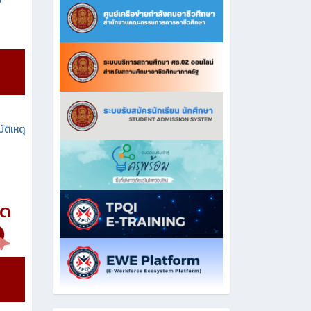
ง
ัติเหตุ