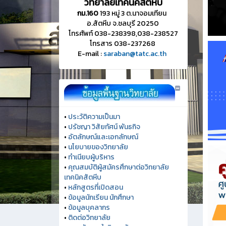
วิทยาลัยเทคนิคสัตหีบ
กม.160
193 หมู่ 3 ต.นาจอมเทียน
อ.สัตหีบ จ.ชลบุรี 20250
โทรศัพท์ 038-238398,038-238527
โทรสาร 038-237268
E-mail :
saraban@tatc.ac.th
•
ประวัติความเป็นมา
•
ปรัชญา วิสัยทัศน์ พันธกิจ
•
อัตลักษณ์และเอกลักษณ์
•
นโยบายของวิทยาลัย
•
ทำเนียบผู้บริหาร
•
คุณสมบัติผู้สมัครศึกษาต่อวิทยาลัย
เทคนิคสัตหีบ
•
หลักสูตรที่เปิดสอน
•
ข้อมูลนักเรียน นักศึกษา
•
ข้อมูลบุคลากร
•
ติดต่อวิทยาลัย