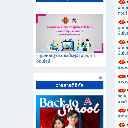
บุคคล
ต้อนรั
บุคคล
พื้นใ
บุคคล
พื้นใ
•
คู่มือหลักสูตรการเป็นผู้ประกอบการ
ออนไลน์
การ ห
การ ห
ของบุ
งานด้า
ชาติ 