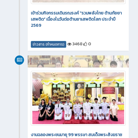
เข้าร่วมกิจกรรมเดินรณรงค์ “รวมพลังไทย ต้านภัยยา
เสพติด” เนื่องในวันต่อต้านยาเสพติดโลก ประจำปี
2569
3468
0
ข่าวสาร (กำหนดการ)
กิจกรรมภายใน
1 เดือน ที่ผ่านมา
งานฉลองพระชนมายุ 99 พรรษา สมเด็จพระสังฆราช