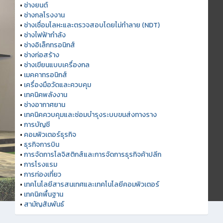
•
ช่างยนต์
•
ช่างกลโรงงาน
•
ช่างเชื่อมโลหะและตรวจสอบโดยไม่ทำลาย (NDT)
•
ช่างไฟฟ้ากำลัง
•
ช่างอิเล็กทรอนิกส์
•
ช่างก่อสร้าง
•
ช่างเขียนแบบเครื่องกล
•
เมคคาทรอนิกส์
•
เครื่องมือวัดและควบคุม
•
เทคนิคพลังงาน
•
ช่างอากาศยาน
•
เทคนิคควบคุมและซ่อมบำรุงระบบขนส่งทางราง
•
การบัญชี
•
คอมพิวเตอร์ธุรกิจ
•
ธุรกิจการบิน
•
การจัดการโลจิสติกส์และการจัดการธุรกิจค้าปลีก
•
การโรงแรม
•
การท่องเที่ยว
•
เทคโนโลยีสารสนเทศและเทคโนโลยีคอมพิวเตอร์
•
เทคนิคพื้นฐาน
•
สามัญสัมพันธ์