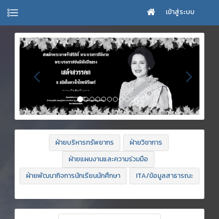
เข้าสู่ระบบ
ฝ่ายบริหารทรัพยากร
ฝ่ายวิชาการ
ฝ่ายแผนงานและความร่วมมือ
ฝ่ายพัฒนากิจการนักเรียนนักศึกษา
ITA/ข้อมูลสาธารณะ