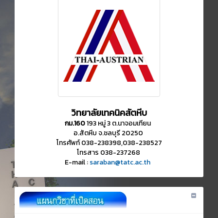
วิทยาลัยเทคนิคสัตหีบ
กม.160
193 หมู่ 3 ต.นาจอมเทียน
อ.สัตหีบ จ.ชลบุรี 20250
โทรศัพท์ 038-238398,038-238527
โทรสาร 038-237268
E-mail :
saraban@tatc.ac.th