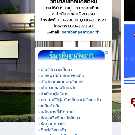
วิทยาลัยเทคนิคสัตหีบ
กม.160
193 หมู่ 3 ต.นาจอมเทียน
อ.สัตหีบ จ.ชลบุรี 20250
โทรศัพท์ 038-238398,038-238527
โทรสาร 038-237268
E-mail :
saraban@tatc.ac.th
•
ประวัติความเป็นมา
•
ปรัชญา วิสัยทัศน์ พันธกิจ
•
อัตลักษณ์และเอกลักษณ์
•
นโยบายของวิทยาลัย
•
ทำเนียบผู้บริหาร
•
คุณสมบัติผู้สมัครศึกษาต่อวิทยาลัย
เทคนิคสัตหีบ
•
หลักสูตรที่เปิดสอน
•
ข้อมูลนักเรียน นักศึกษา
•
ข้อมูลบุคลากร
•
ติดต่อวิทยาลัย