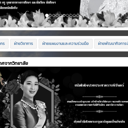
ากร
ฝ่ายวิชาการ
ฝ่ายแผนงานและความร่วมมือ
ฝ่ายพัฒนากิจการน
าศจากวิทยาลัย