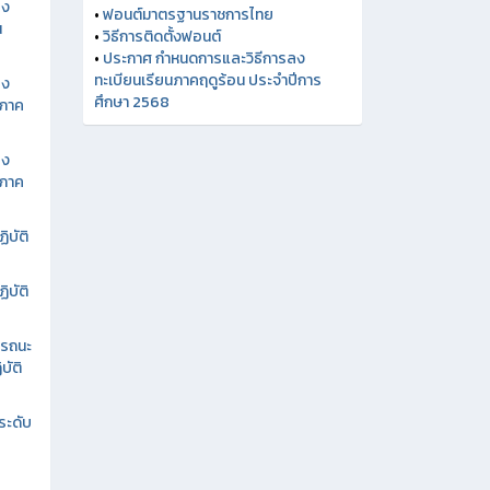
กำลังคนอาชีวศึกษา (CVM)
อง
•
ศูนย์ความเป็นเลิศทางการอาชีวศึกษา
น
Excellent Center
•
ฟอนต์มาตรฐานราชการไทย
อง
•
วิธีการติดตั้งฟอนต์
นภาค
•
ประกาศ กำหนดการและวิธีการลง
ทะเบียนเรียนภาคฤดูร้อน ประจำปีการ
ศึกษา 2568
อง
นภาค
ิบัติ
ิบัติ
รรถนะ
บัติ
ระดับ