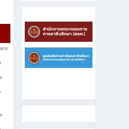
วคราว
ง
าง
ง
าง