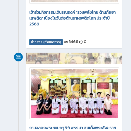
เข้าร่วมกิจกรรมเดินรณรงค์ “รวมพลังไทย ต้านภัยยา
เสพติด” เนื่องในวันต่อต้านยาเสพติดโลก ประจำปี
2569
3468
0
ข่าวสาร (กำหนดการ)
กิจกรรมภายใน
1 เดือน ที่ผ่านมา
งานฉลองพระชนมายุ 99 พรรษา สมเด็จพระสังฆราช