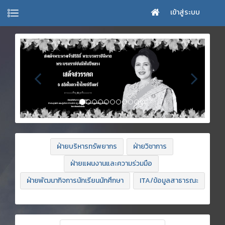
เข้าสู่ระบบ
ฝ่ายบริหารทรัพยากร
ฝ่ายวิชาการ
ฝ่ายแผนงานและความร่วมมือ
ฝ่ายพัฒนากิจการนักเรียนนักศึกษา
ITA/ข้อมูลสาธารณะ