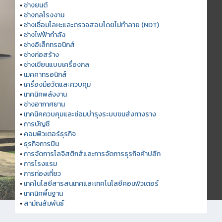
•
ช่างยนต์
•
ช่างกลโรงงาน
•
ช่างเชื่อมโลหะและตรวจสอบโดยไม่ทำลาย (NDT)
•
ช่างไฟฟ้ากำลัง
•
ช่างอิเล็กทรอนิกส์
•
ช่างก่อสร้าง
•
ช่างเขียนแบบเครื่องกล
•
เมคคาทรอนิกส์
•
เครื่องมือวัดและควบคุม
•
เทคนิคพลังงาน
•
ช่างอากาศยาน
•
เทคนิคควบคุมและซ่อมบำรุงระบบขนส่งทางราง
•
การบัญชี
•
คอมพิวเตอร์ธุรกิจ
•
ธุรกิจการบิน
•
การจัดการโลจิสติกส์และการจัดการธุรกิจค้าปลีก
•
การโรงแรม
•
การท่องเที่ยว
•
เทคโนโลยีสารสนเทศและเทคโนโลยีคอมพิวเตอร์
•
เทคนิคพื้นฐาน
•
สามัญสัมพันธ์