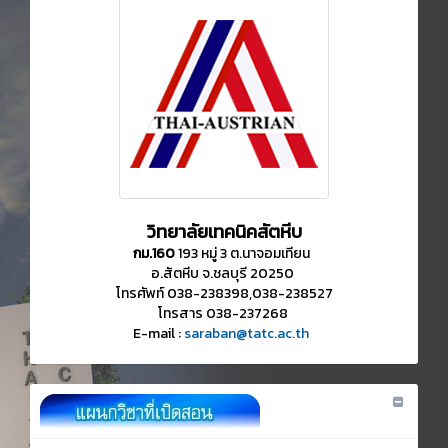
วิทยาลัยเทคนิคสัตหีบ
กม.160
193 หมู่ 3 ต.นาจอมเทียน
อ.สัตหีบ จ.ชลบุรี 20250
โทรศัพท์ 038-238398,038-238527
โทรสาร 038-237268
E-mail :
saraban@tatc.ac.th