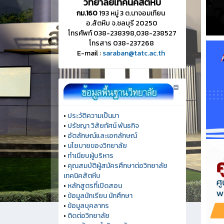
วิทยาลัยเทคนิคสัตหีบ
กม.160
193 หมู่ 3 ต.นาจอมเทียน
อ.สัตหีบ จ.ชลบุรี 20250
โทรศัพท์ 038-238398,038-238527
โทรสาร 038-237268
E-mail :
saraban@tatc.ac.th
•
ประวัติความเป็นมา
•
ปรัชญา วิสัยทัศน์ พันธกิจ
•
อัตลักษณ์และเอกลักษณ์
•
นโยบายของวิทยาลัย
•
ทำเนียบผู้บริหาร
•
คุณสมบัติผู้สมัครศึกษาต่อวิทยาลัย
เทคนิคสัตหีบ
•
หลักสูตรที่เปิดสอน
•
ข้อมูลนักเรียน นักศึกษา
•
ข้อมูลบุคลากร
•
ติดต่อวิทยาลัย