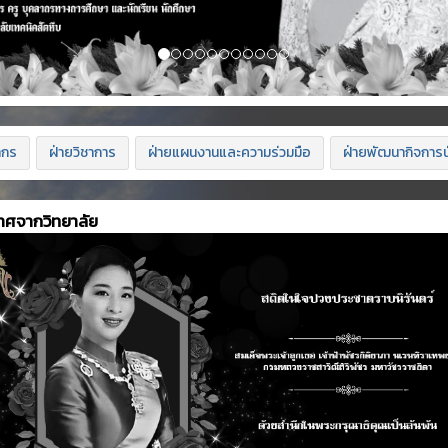
ากร
ฝ่ายวิชาการ
ฝ่ายแผนงานและความร่วมมือ
ฝ่ายพัฒนากิจการน
าศจากวิทยาลัย