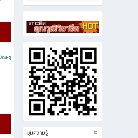
ง
ัติเหตุ