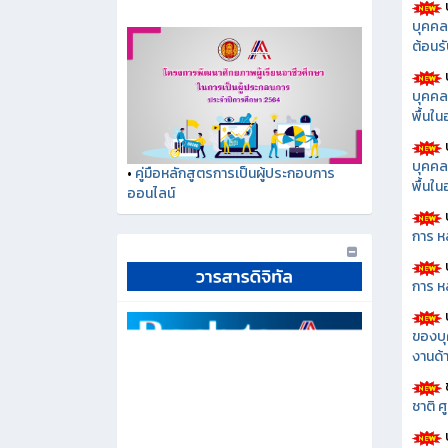
บุคคล
ต้อนรั
บุคคล
พื้นใ
บุคคล
พื้นใ
•
คู่มือหลักสูตรการเป็นผู้ประกอบการ
ออนไลน์
การ ห
การ ห
ของบุ
งานด้า
ชาติ 