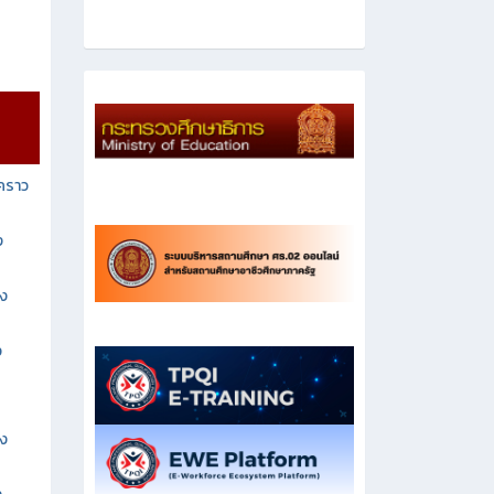
วคราว
ง
าง
ง
าง