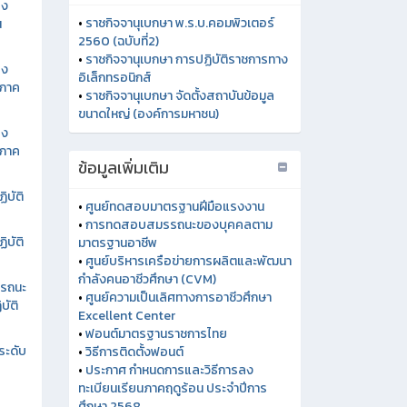
อง
น
อง
นภาค
อง
นภาค
ิบัติ
ิบัติ
รรถนะ
บัติ
มุมความรู้
ระดับ
•
ราชกิจจานุเบกษา พ.ร.บ.คอมพิวเตอร์