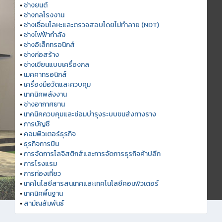
•
ช่างยนต์
•
ช่างกลโรงงาน
•
ช่างเชื่อมโลหะและตรวจสอบโดยไม่ทำลาย (NDT)
•
ช่างไฟฟ้ากำลัง
•
ช่างอิเล็กทรอนิกส์
•
ช่างก่อสร้าง
•
ช่างเขียนแบบเครื่องกล
•
เมคคาทรอนิกส์
•
เครื่องมือวัดและควบคุม
•
เทคนิคพลังงาน
•
ช่างอากาศยาน
•
เทคนิคควบคุมและซ่อมบำรุงระบบขนส่งทางราง
•
การบัญชี
•
คอมพิวเตอร์ธุรกิจ
•
ธุรกิจการบิน
•
การจัดการโลจิสติกส์และการจัดการธุรกิจค้าปลีก
•
การโรงแรม
•
การท่องเที่ยว
•
เทคโนโลยีสารสนเทศและเทคโนโลยีคอมพิวเตอร์
•
เทคนิคพื้นฐาน
•
สามัญสัมพันธ์