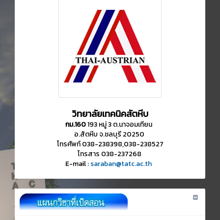
วิทยาลัยเทคนิคสัตหีบ
กม.160
193 หมู่ 3 ต.นาจอมเทียน
อ.สัตหีบ จ.ชลบุรี 20250
โทรศัพท์ 038-238398,038-238527
โทรสาร 038-237268
E-mail :
saraban@tatc.ac.th