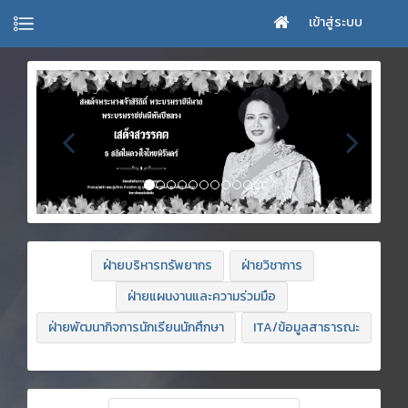
เข้าสู่ระบบ
ฝ่ายบริหารทรัพยากร
ฝ่ายวิชาการ
ฝ่ายแผนงานและความร่วมมือ
ฝ่ายพัฒนากิจการนักเรียนนักศึกษา
ITA/ข้อมูลสาธารณะ