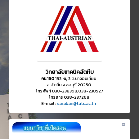
วิทยาลัยเทคนิคสัตหีบ
กม.160
193 หมู่ 3 ต.นาจอมเทียน
อ.สัตหีบ จ.ชลบุรี 20250
โทรศัพท์ 038-238398,038-238527
โทรสาร 038-237268
E-mail :
saraban@tatc.ac.th