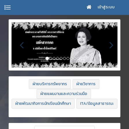
เข้าสู่ระบบ
ฝ่ายบริหารทรัพยากร
ฝ่ายวิชาการ
ฝ่ายแผนงานและความร่วมมือ
ฝ่ายพัฒนากิจการนักเรียนนักศึกษา
ITA/ข้อมูลสาธารณะ