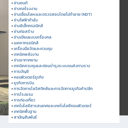
•
ช่างยนต์
•
ช่างกลโรงงาน
•
ช่างเชื่อมโลหะและตรวจสอบโดยไม่ทำลาย (NDT)
•
ช่างไฟฟ้ากำลัง
•
ช่างอิเล็กทรอนิกส์
•
ช่างก่อสร้าง
•
ช่างเขียนแบบเครื่องกล
•
เมคคาทรอนิกส์
•
เครื่องมือวัดและควบคุม
•
เทคนิคพลังงาน
•
ช่างอากาศยาน
•
เทคนิคควบคุมและซ่อมบำรุงระบบขนส่งทางราง
•
การบัญชี
•
คอมพิวเตอร์ธุรกิจ
•
ธุรกิจการบิน
•
การจัดการโลจิสติกส์และการจัดการธุรกิจค้าปลีก
•
การโรงแรม
•
การท่องเที่ยว
•
เทคโนโลยีสารสนเทศและเทคโนโลยีคอมพิวเตอร์
•
เทคนิคพื้นฐาน
•
สามัญสัมพันธ์