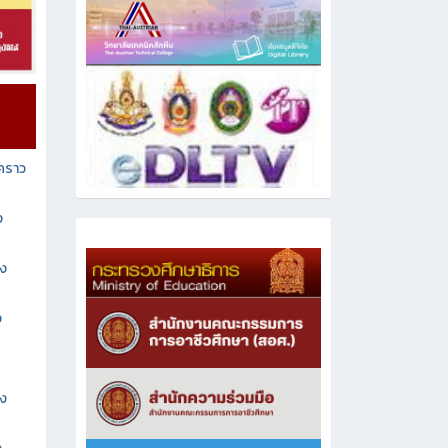
วคราว
ง
าง
ง
าง