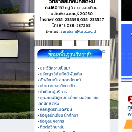
วิทยาลัยเทคนิคสัตหีบ
กม.160
193 หมู่ 3 ต.นาจอมเทียน
อ.สัตหีบ จ.ชลบุรี 20250
โทรศัพท์ 038-238398,038-238527
โทรสาร 038-237268
E-mail :
saraban@tatc.ac.th
•
ประวัติความเป็นมา
•
ปรัชญา วิสัยทัศน์ พันธกิจ
•
อัตลักษณ์และเอกลักษณ์
•
นโยบายของวิทยาลัย
•
ทำเนียบผู้บริหาร
•
คุณสมบัติผู้สมัครศึกษาต่อวิทยาลัย
เทคนิคสัตหีบ
•
หลักสูตรที่เปิดสอน
•
ข้อมูลนักเรียน นักศึกษา
•
ข้อมูลบุคลากร
•
ติดต่อวิทยาลัย