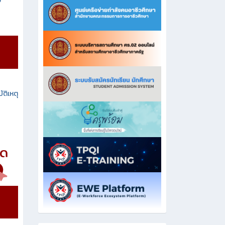
ง
ัติเหตุ