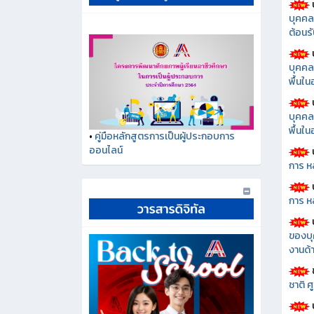
บุคคล
ต้อนรั
บุคคล
พื้นใ
บุคคล
พื้นใ
•
คู่มือหลักสูตรการเป็นผู้ประกอบการ
ออนไลน์
การ ห
การ ห
ของบุ
งานด้า
ชาติ 