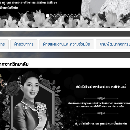
ากร
ฝ่ายวิชาการ
ฝ่ายแผนงานและความร่วมมือ
ฝ่ายพัฒนากิจการน
าศจากวิทยาลัย