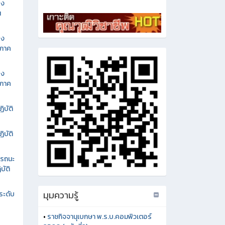
อง
น
อง
นภาค
อง
นภาค
ิบัติ
ิบัติ
รรถนะ
บัติ
มุมความรู้
ระดับ
•
ราชกิจจานุเบกษา พ.ร.บ.คอมพิวเตอร์