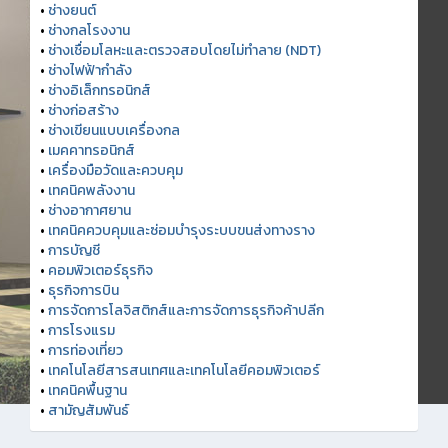
•
ช่างยนต์
•
ช่างกลโรงงาน
•
ช่างเชื่อมโลหะและตรวจสอบโดยไม่ทำลาย (NDT)
•
ช่างไฟฟ้ากำลัง
•
ช่างอิเล็กทรอนิกส์
•
ช่างก่อสร้าง
•
ช่างเขียนแบบเครื่องกล
•
เมคคาทรอนิกส์
•
เครื่องมือวัดและควบคุม
•
เทคนิคพลังงาน
•
ช่างอากาศยาน
•
เทคนิคควบคุมและซ่อมบำรุงระบบขนส่งทางราง
•
การบัญชี
•
คอมพิวเตอร์ธุรกิจ
•
ธุรกิจการบิน
•
การจัดการโลจิสติกส์และการจัดการธุรกิจค้าปลีก
•
การโรงแรม
•
การท่องเที่ยว
•
เทคโนโลยีสารสนเทศและเทคโนโลยีคอมพิวเตอร์
•
เทคนิคพื้นฐาน
•
สามัญสัมพันธ์