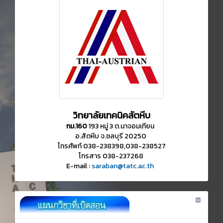
วิทยาลัยเทคนิคสัตหีบ
กม.160
193 หมู่ 3 ต.นาจอมเทียน
อ.สัตหีบ จ.ชลบุรี 20250
โทรศัพท์ 038-238398,038-238527
โทรสาร 038-237268
E-mail :
saraban@tatc.ac.th