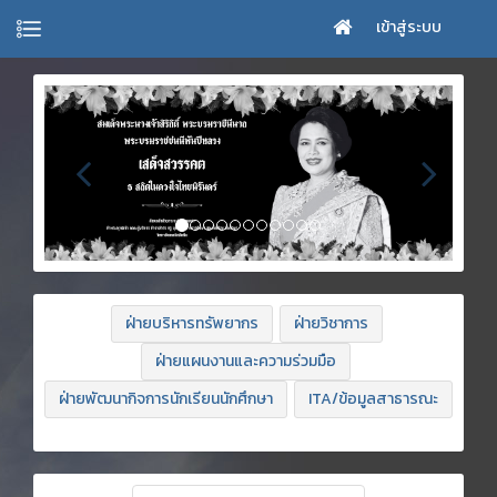
เข้าสู่ระบบ
ฝ่ายบริหารทรัพยากร
ฝ่ายวิชาการ
ฝ่ายแผนงานและความร่วมมือ
ฝ่ายพัฒนากิจการนักเรียนนักศึกษา
ITA/ข้อมูลสาธารณะ