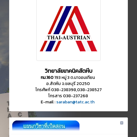
วิทยาลัยเทคนิคสัตหีบ
กม.160
193 หมู่ 3 ต.นาจอมเทียน
อ.สัตหีบ จ.ชลบุรี 20250
โทรศัพท์ 038-238398,038-238527
โทรสาร 038-237268
E-mail :
saraban@tatc.ac.th