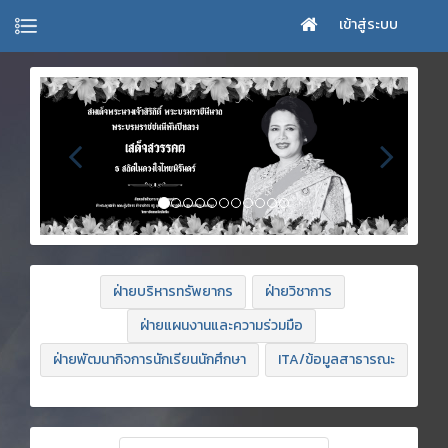
เข้าสู่ระบบ
ฝ่ายบริหารทรัพยากร
ฝ่ายวิชาการ
ฝ่ายแผนงานและความร่วมมือ
ฝ่ายพัฒนากิจการนักเรียนนักศึกษา
ITA/ข้อมูลสาธารณะ