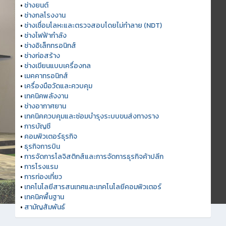
•
ช่างยนต์
•
ช่างกลโรงงาน
•
ช่างเชื่อมโลหะและตรวจสอบโดยไม่ทำลาย (NDT)
•
ช่างไฟฟ้ากำลัง
•
ช่างอิเล็กทรอนิกส์
•
ช่างก่อสร้าง
•
ช่างเขียนแบบเครื่องกล
•
เมคคาทรอนิกส์
•
เครื่องมือวัดและควบคุม
•
เทคนิคพลังงาน
•
ช่างอากาศยาน
•
เทคนิคควบคุมและซ่อมบำรุงระบบขนส่งทางราง
•
การบัญชี
•
คอมพิวเตอร์ธุรกิจ
•
ธุรกิจการบิน
•
การจัดการโลจิสติกส์และการจัดการธุรกิจค้าปลีก
•
การโรงแรม
•
การท่องเที่ยว
•
เทคโนโลยีสารสนเทศและเทคโนโลยีคอมพิวเตอร์
•
เทคนิคพื้นฐาน
•
สามัญสัมพันธ์