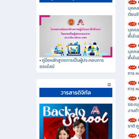
บุคคล
ต้อนรั
บุคคล
พื้นใ
บุคคล
พื้นใ
•
คู่มือหลักสูตรการเป็นผู้ประกอบการ
ออนไลน์
การ ห
การ ห
ของบุ
งานด้า
ชาติ 