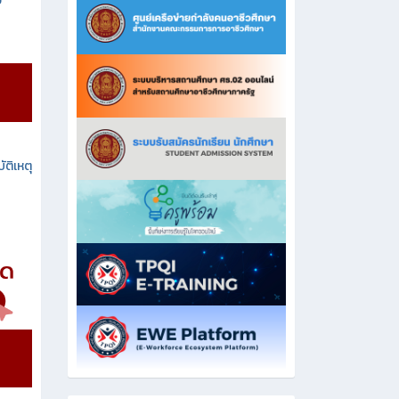
ง
ัติเหตุ