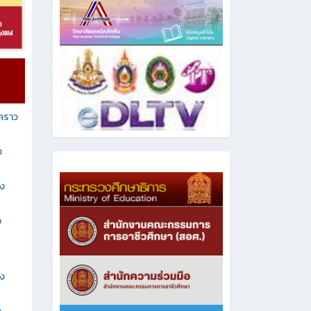
วคราว
ง
าง
ง
าง