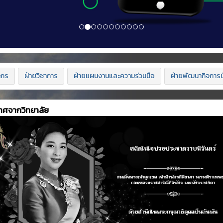
ากร
ฝ่ายวิชาการ
ฝ่ายแผนงานและความร่วมมือ
ฝ่ายพัฒนากิจการน
าศจากวิทยาลัย