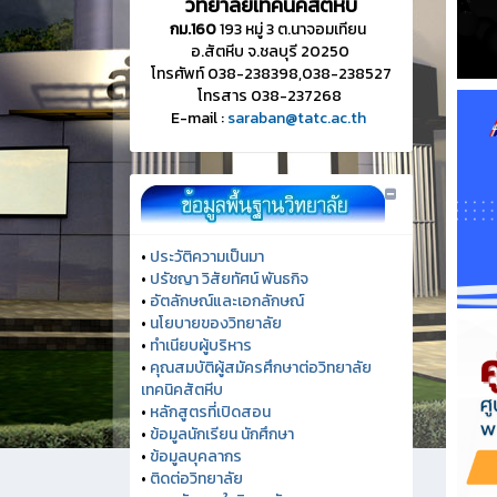
วิทยาลัยเทคนิคสัตหีบ
กม.160
193 หมู่ 3 ต.นาจอมเทียน
อ.สัตหีบ จ.ชลบุรี 20250
โทรศัพท์ 038-238398,038-238527
โทรสาร 038-237268
E-mail :
saraban@tatc.ac.th
•
ประวัติความเป็นมา
•
ปรัชญา วิสัยทัศน์ พันธกิจ
•
อัตลักษณ์และเอกลักษณ์
•
นโยบายของวิทยาลัย
•
ทำเนียบผู้บริหาร
•
คุณสมบัติผู้สมัครศึกษาต่อวิทยาลัย
เทคนิคสัตหีบ
•
หลักสูตรที่เปิดสอน
•
ข้อมูลนักเรียน นักศึกษา
•
ข้อมูลบุคลากร
•
ติดต่อวิทยาลัย