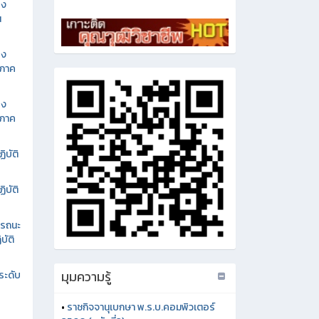
อง
น
อง
นภาค
อง
นภาค
ิบัติ
ิบัติ
รรถนะ
บัติ
มุมความรู้
ระดับ
•
ราชกิจจานุเบกษา พ.ร.บ.คอมพิวเตอร์