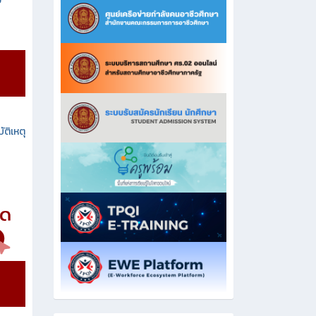
ง
ัติเหตุ