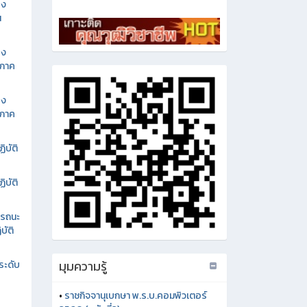
อง
น
อง
นภาค
อง
นภาค
ิบัติ
ิบัติ
รรถนะ
บัติ
มุมความรู้
ระดับ
•
ราชกิจจานุเบกษา พ.ร.บ.คอมพิวเตอร์