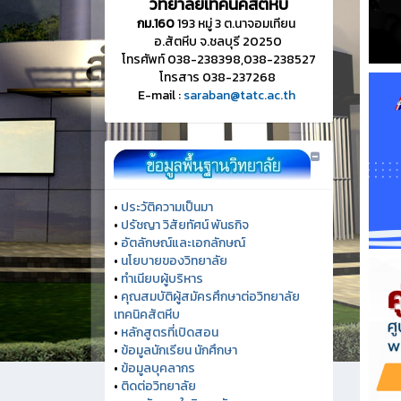
วิทยาลัยเทคนิคสัตหีบ
กม.160
193 หมู่ 3 ต.นาจอมเทียน
อ.สัตหีบ จ.ชลบุรี 20250
โทรศัพท์ 038-238398,038-238527
โทรสาร 038-237268
E-mail :
saraban@tatc.ac.th
•
ประวัติความเป็นมา
•
ปรัชญา วิสัยทัศน์ พันธกิจ
•
อัตลักษณ์และเอกลักษณ์
•
นโยบายของวิทยาลัย
•
ทำเนียบผู้บริหาร
•
คุณสมบัติผู้สมัครศึกษาต่อวิทยาลัย
เทคนิคสัตหีบ
•
หลักสูตรที่เปิดสอน
•
ข้อมูลนักเรียน นักศึกษา
•
ข้อมูลบุคลากร
•
ติดต่อวิทยาลัย