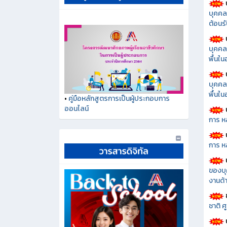
บุคคล
ต้อนรั
บุคคล
พื้นใ
บุคคล
พื้นใ
•
คู่มือหลักสูตรการเป็นผู้ประกอบการ
ออนไลน์
การ ห
การ ห
ของบุ
งานด้า
ชาติ 