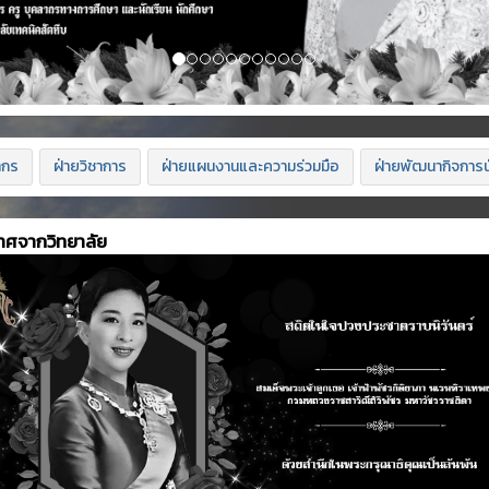
ากร
ฝ่ายวิชาการ
ฝ่ายแผนงานและความร่วมมือ
ฝ่ายพัฒนากิจการน
าศจากวิทยาลัย