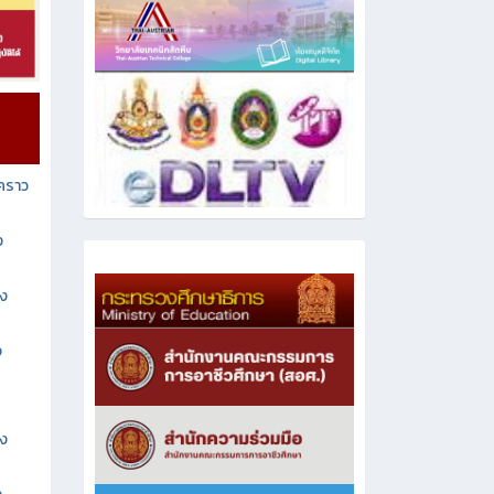
วคราว
ง
าง
ง
าง