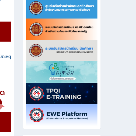
ง
ัติเหตุ