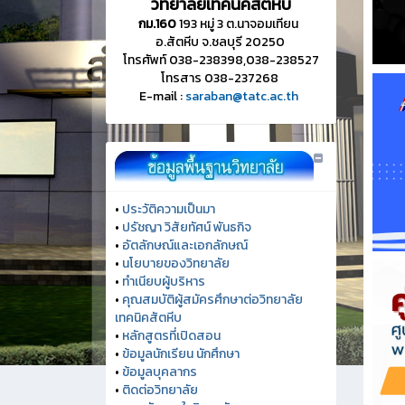
วิทยาลัยเทคนิคสัตหีบ
กม.160
193 หมู่ 3 ต.นาจอมเทียน
อ.สัตหีบ จ.ชลบุรี 20250
โทรศัพท์ 038-238398,038-238527
โทรสาร 038-237268
E-mail :
saraban@tatc.ac.th
•
ประวัติความเป็นมา
•
ปรัชญา วิสัยทัศน์ พันธกิจ
•
อัตลักษณ์และเอกลักษณ์
•
นโยบายของวิทยาลัย
•
ทำเนียบผู้บริหาร
•
คุณสมบัติผู้สมัครศึกษาต่อวิทยาลัย
เทคนิคสัตหีบ
•
หลักสูตรที่เปิดสอน
•
ข้อมูลนักเรียน นักศึกษา
•
ข้อมูลบุคลากร
•
ติดต่อวิทยาลัย