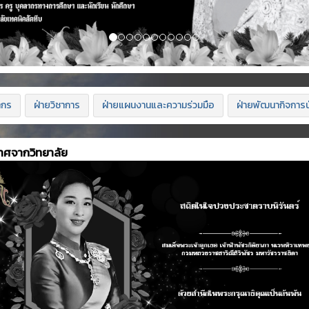
ากร
ฝ่ายวิชาการ
ฝ่ายแผนงานและความร่วมมือ
ฝ่ายพัฒนากิจการน
าศจากวิทยาลัย