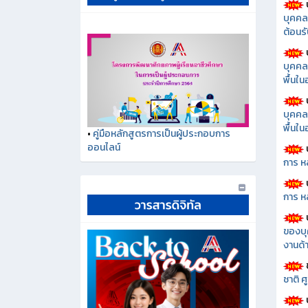
บุคคล
ต้อนรั
บุคคล
พื้นใ
บุคคล
พื้นใ
•
คู่มือหลักสูตรการเป็นผู้ประกอบการ
ออนไลน์
การ ห
การ ห
ของบุ
งานด้า
ชาติ 