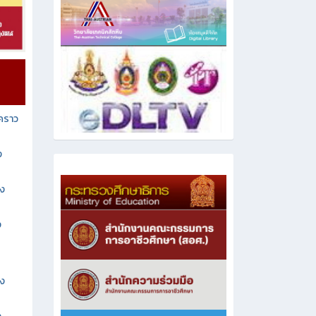
วคราว
ง
าง
ง
าง