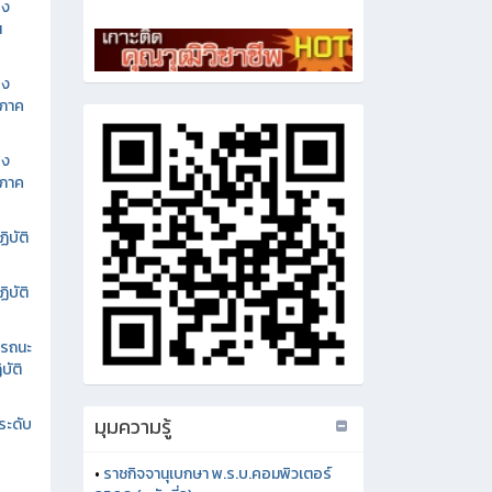
อง
น
อง
นภาค
อง
นภาค
ิบัติ
ิบัติ
รรถนะ
บัติ
มุมความรู้
ระดับ
•
ราชกิจจานุเบกษา พ.ร.บ.คอมพิวเตอร์