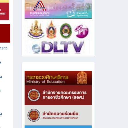
วคราว
ง
าง
ง
าง