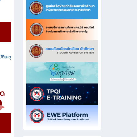
ง
ัติเหตุ