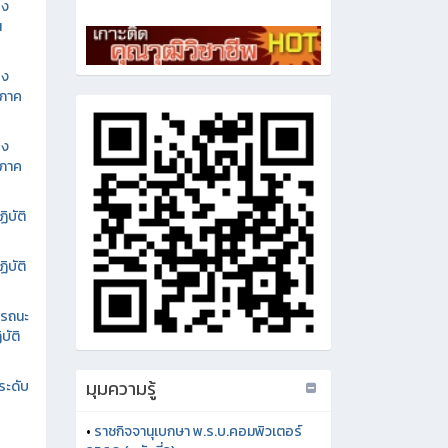
อง
น
อง
นภาค
อง
นภาค
ิบัติ
ิบัติ
รรถนะ
บัติ
มุมความรู้
ระดับ
•
ราชกิจจานุเบกษา พ.ร.บ.คอมพิวเตอร์