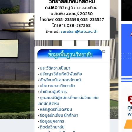
วิทยาลัยเทคนิคสัตหีบ
กม.160
193 หมู่ 3 ต.นาจอมเทียน
อ.สัตหีบ จ.ชลบุรี 20250
โทรศัพท์ 038-238398,038-238527
โทรสาร 038-237268
E-mail :
saraban@tatc.ac.th
•
ประวัติความเป็นมา
•
ปรัชญา วิสัยทัศน์ พันธกิจ
•
อัตลักษณ์และเอกลักษณ์
•
นโยบายของวิทยาลัย
•
ทำเนียบผู้บริหาร
•
คุณสมบัติผู้สมัครศึกษาต่อวิทยาลัย
เทคนิคสัตหีบ
•
หลักสูตรที่เปิดสอน
•
ข้อมูลนักเรียน นักศึกษา
•
ข้อมูลบุคลากร
•
ติดต่อวิทยาลัย