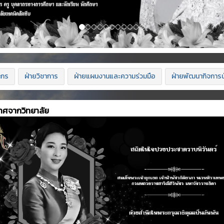
ากร
ฝ่ายวิชาการ
ฝ่ายแผนงานและความร่วมมือ
ฝ่ายพัฒนากิจการน
าศจากวิทยาลัย