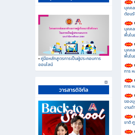
บุคคล
ต้อนรั
บุคคล
พื้นใ
บุคคล
พื้นใ
•
คู่มือหลักสูตรการเป็นผู้ประกอบการ
ออนไลน์
การ ห
การ ห
ของบุ
งานด้า
ชาติ 