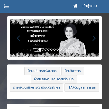
เข้าสู่ระบบ
ฝ่ายบริหารทรัพยากร
ฝ่ายวิชาการ
ฝ่ายแผนงานและความร่วมมือ
ฝ่ายพัฒนากิจการนักเรียนนักศึกษา
ITA/ข้อมูลสาธารณะ