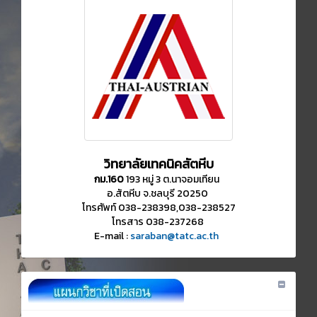
วิทยาลัยเทคนิคสัตหีบ
กม.160
193 หมู่ 3 ต.นาจอมเทียน
อ.สัตหีบ จ.ชลบุรี 20250
โทรศัพท์ 038-238398,038-238527
โทรสาร 038-237268
E-mail :
saraban@tatc.ac.th