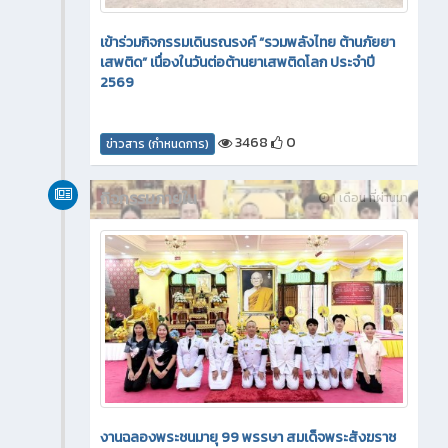
เข้าร่วมกิจกรรมเดินรณรงค์ “รวมพลังไทย ต้านภัยยา
เสพติด” เนื่องในวันต่อต้านยาเสพติดโลก ประจำปี
2569
3468
0
ข่าวสาร (กำหนดการ)
กิจกรรมภายใน
1 เดือน ที่ผ่านมา
งานฉลองพระชนมายุ 99 พรรษา สมเด็จพระสังฆราช