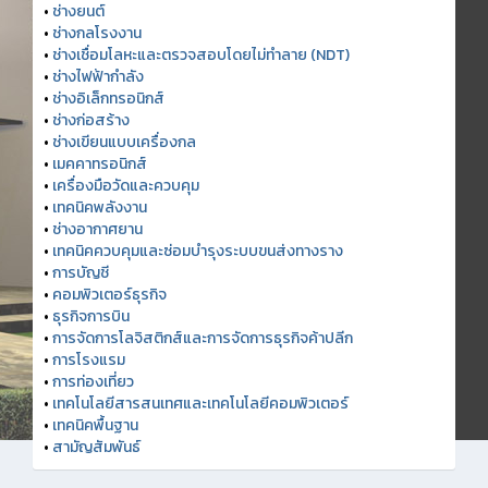
•
ช่างยนต์
•
ช่างกลโรงงาน
•
ช่างเชื่อมโลหะและตรวจสอบโดยไม่ทำลาย (NDT)
•
ช่างไฟฟ้ากำลัง
•
ช่างอิเล็กทรอนิกส์
•
ช่างก่อสร้าง
•
ช่างเขียนแบบเครื่องกล
•
เมคคาทรอนิกส์
•
เครื่องมือวัดและควบคุม
•
เทคนิคพลังงาน
•
ช่างอากาศยาน
•
เทคนิคควบคุมและซ่อมบำรุงระบบขนส่งทางราง
•
การบัญชี
•
คอมพิวเตอร์ธุรกิจ
•
ธุรกิจการบิน
•
การจัดการโลจิสติกส์และการจัดการธุรกิจค้าปลีก
•
การโรงแรม
•
การท่องเที่ยว
•
เทคโนโลยีสารสนเทศและเทคโนโลยีคอมพิวเตอร์
•
เทคนิคพื้นฐาน
•
สามัญสัมพันธ์