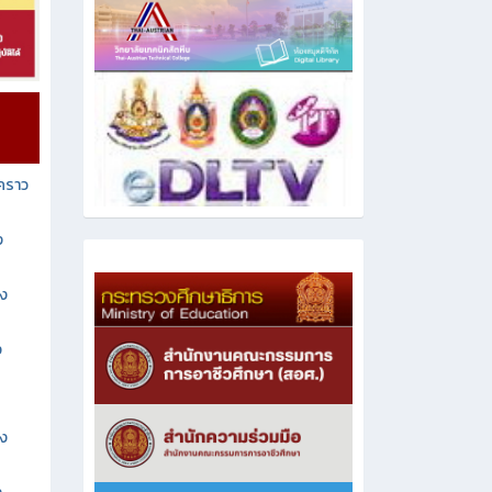
วคราว
ง
าง
ง
าง