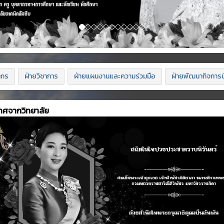
ากร
ฝ่ายวิชาการ
ฝ่ายแผนงานและความร่วมมือ
ฝ่ายพัฒนากิจการน
าศจากวิทยาลัย