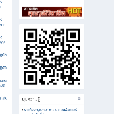
อง
น
อง
นภาค
อง
นภาค
ิบัติ
ิบัติ
รรถนะ
บัติ
มุมความรู้
ระดับ
•
ราชกิจจานุเบกษา พ.ร.บ.คอมพิวเตอร์