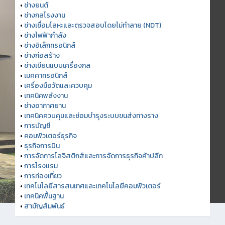
•
ช่างยนต์
•
ช่างกลโรงงาน
•
ช่างเชื่อมโลหะและตรวจสอบโดยไม่ทำลาย (NDT)
•
ช่างไฟฟ้ากำลัง
•
ช่างอิเล็กทรอนิกส์
•
ช่างก่อสร้าง
•
ช่างเขียนแบบเครื่องกล
•
เมคคาทรอนิกส์
•
เครื่องมือวัดและควบคุม
•
เทคนิคพลังงาน
•
ช่างอากาศยาน
•
เทคนิคควบคุมและซ่อมบำรุงระบบขนส่งทางราง
•
การบัญชี
•
คอมพิวเตอร์ธุรกิจ
•
ธุรกิจการบิน
•
การจัดการโลจิสติกส์และการจัดการธุรกิจค้าปลีก
•
การโรงแรม
•
การท่องเที่ยว
•
เทคโนโลยีสารสนเทศและเทคโนโลยีคอมพิวเตอร์
•
เทคนิคพื้นฐาน
•
สามัญสัมพันธ์