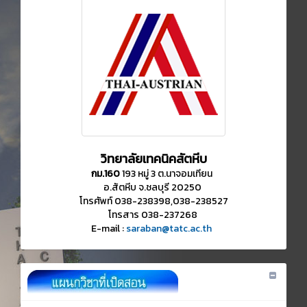
วิทยาลัยเทคนิคสัตหีบ
กม.160
193 หมู่ 3 ต.นาจอมเทียน
อ.สัตหีบ จ.ชลบุรี 20250
โทรศัพท์ 038-238398,038-238527
โทรสาร 038-237268
E-mail :
saraban@tatc.ac.th