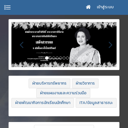
เข้าสู่ระบบ
ฝ่ายบริหารทรัพยากร
ฝ่ายวิชาการ
ฝ่ายแผนงานและความร่วมมือ
ฝ่ายพัฒนากิจการนักเรียนนักศึกษา
ITA/ข้อมูลสาธารณะ