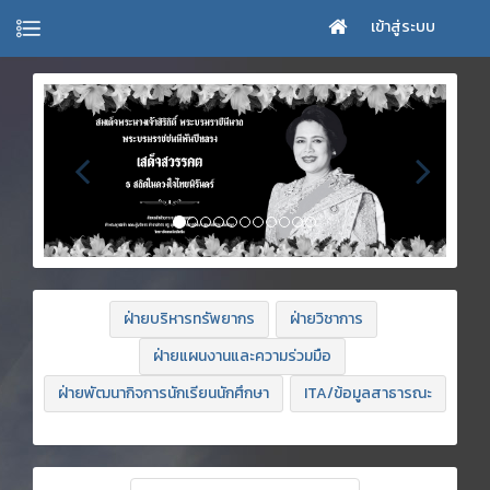
เข้าสู่ระบบ
ฝ่ายบริหารทรัพยากร
ฝ่ายวิชาการ
ฝ่ายแผนงานและความร่วมมือ
ฝ่ายพัฒนากิจการนักเรียนนักศึกษา
ITA/ข้อมูลสาธารณะ