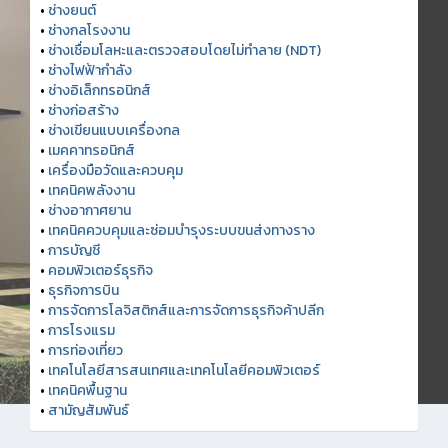
•
ช่างยนต์
•
ช่างกลโรงงาน
•
ช่างเชื่อมโลหะและตรวจสอบโดยไม่ทำลาย (NDT)
•
ช่างไฟฟ้ากำลัง
•
ช่างอิเล็กทรอนิกส์
•
ช่างก่อสร้าง
•
ช่างเขียนแบบเครื่องกล
•
เมคคาทรอนิกส์
•
เครื่องมือวัดและควบคุม
•
เทคนิคพลังงาน
•
ช่างอากาศยาน
•
เทคนิคควบคุมและซ่อมบำรุงระบบขนส่งทางราง
•
การบัญชี
•
คอมพิวเตอร์ธุรกิจ
•
ธุรกิจการบิน
•
การจัดการโลจิสติกส์และการจัดการธุรกิจค้าปลีก
•
การโรงแรม
•
การท่องเที่ยว
•
เทคโนโลยีสารสนเทศและเทคโนโลยีคอมพิวเตอร์
•
เทคนิคพื้นฐาน
•
สามัญสัมพันธ์