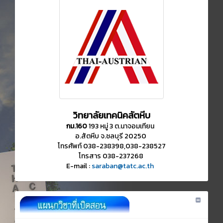
วิทยาลัยเทคนิคสัตหีบ
กม.160
193 หมู่ 3 ต.นาจอมเทียน
อ.สัตหีบ จ.ชลบุรี 20250
โทรศัพท์ 038-238398,038-238527
โทรสาร 038-237268
E-mail :
saraban@tatc.ac.th