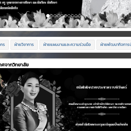
ากร
ฝ่ายวิชาการ
ฝ่ายแผนงานและความร่วมมือ
ฝ่ายพัฒนากิจการน
าศจากวิทยาลัย