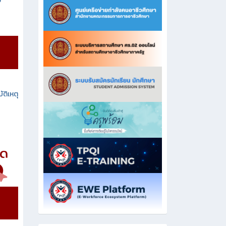
ง
ัติเหตุ