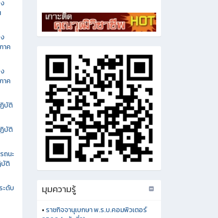
อง
น
อง
นภาค
อง
นภาค
ิบัติ
ิบัติ
รรถนะ
บัติ
มุมความรู้
ระดับ
•
ราชกิจจานุเบกษา พ.ร.บ.คอมพิวเตอร์