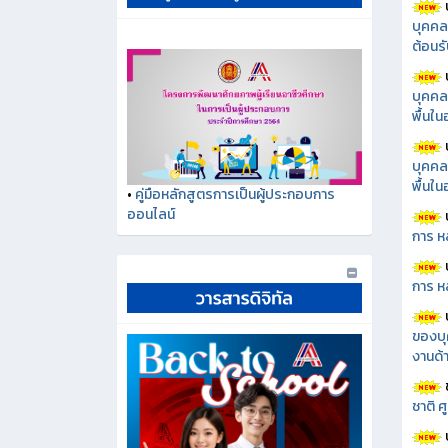
บุคคล
ต้อนรั
บุคคล
พื้นใ
บุคคล
พื้นใ
•
คู่มือหลักสูตรการเป็นผู้ประกอบการ
ออนไลน์
การ ห
การ ห
ของบุ
งานด้า
ชาติ 