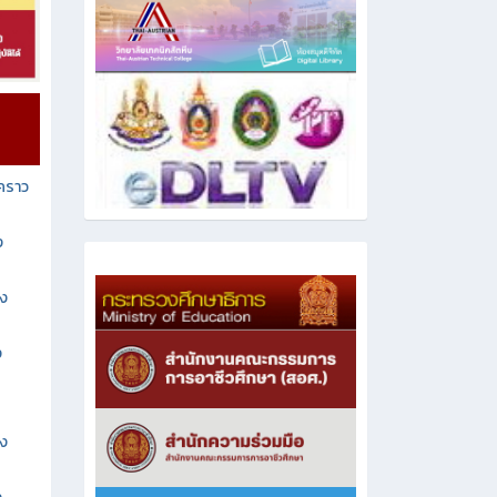
วคราว
ง
าง
ง
าง