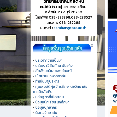
วิทยาลัยเทคนิคสัตหีบ
กม.160
193 หมู่ 3 ต.นาจอมเทียน
อ.สัตหีบ จ.ชลบุรี 20250
โทรศัพท์ 038-238398,038-238527
โทรสาร 038-237268
E-mail :
saraban@tatc.ac.th
•
ประวัติความเป็นมา
•
ปรัชญา วิสัยทัศน์ พันธกิจ
•
อัตลักษณ์และเอกลักษณ์
•
นโยบายของวิทยาลัย
•
ทำเนียบผู้บริหาร
•
คุณสมบัติผู้สมัครศึกษาต่อวิทยาลัย
เทคนิคสัตหีบ
•
หลักสูตรที่เปิดสอน
•
ข้อมูลนักเรียน นักศึกษา
•
ข้อมูลบุคลากร
•
ติดต่อวิทยาลัย