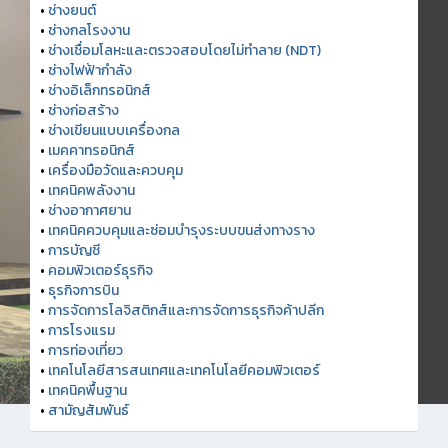
•
ช่างยนต์
•
ช่างกลโรงงาน
•
ช่างเชื่อมโลหะและตรวจสอบโดยไม่ทำลาย (NDT)
•
ช่างไฟฟ้ากำลัง
•
ช่างอิเล็กทรอนิกส์
•
ช่างก่อสร้าง
•
ช่างเขียนแบบเครื่องกล
•
เมคคาทรอนิกส์
•
เครื่องมือวัดและควบคุม
•
เทคนิคพลังงาน
•
ช่างอากาศยาน
•
เทคนิคควบคุมและซ่อมบำรุงระบบขนส่งทางราง
•
การบัญชี
•
คอมพิวเตอร์ธุรกิจ
•
ธุรกิจการบิน
•
การจัดการโลจิสติกส์และการจัดการธุรกิจค้าปลีก
•
การโรงแรม
•
การท่องเที่ยว
•
เทคโนโลยีสารสนเทศและเทคโนโลยีคอมพิวเตอร์
•
เทคนิคพื้นฐาน
•
สามัญสัมพันธ์