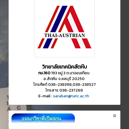
วิทยาลัยเทคนิคสัตหีบ
กม.160
193 หมู่ 3 ต.นาจอมเทียน
อ.สัตหีบ จ.ชลบุรี 20250
โทรศัพท์ 038-238398,038-238527
โทรสาร 038-237268
E-mail :
saraban@tatc.ac.th