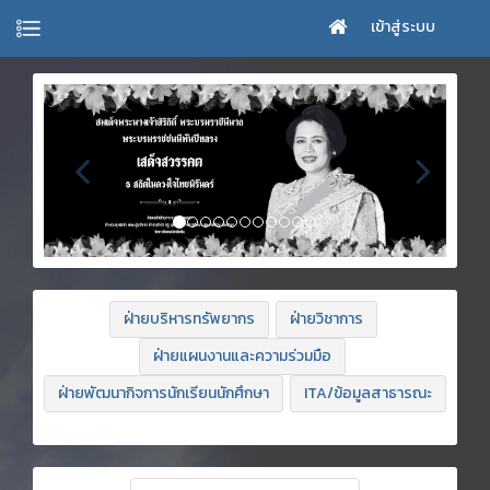
เข้าสู่ระบบ
ฝ่ายบริหารทรัพยากร
ฝ่ายวิชาการ
ฝ่ายแผนงานและความร่วมมือ
ฝ่ายพัฒนากิจการนักเรียนนักศึกษา
ITA/ข้อมูลสาธารณะ