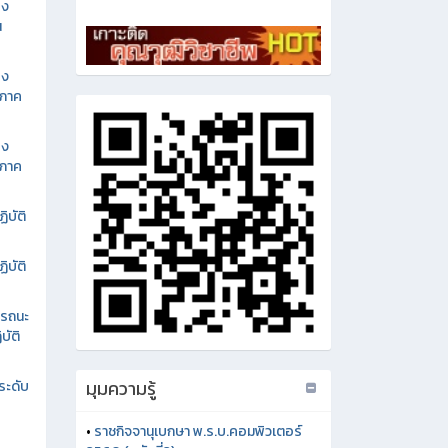
อง
น
อง
นภาค
อง
นภาค
ิบัติ
ิบัติ
รรถนะ
บัติ
มุมความรู้
ระดับ
•
ราชกิจจานุเบกษา พ.ร.บ.คอมพิวเตอร์