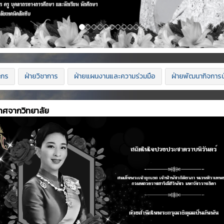
ากร
ฝ่ายวิชาการ
ฝ่ายแผนงานและความร่วมมือ
ฝ่ายพัฒนากิจการน
าศจากวิทยาลัย