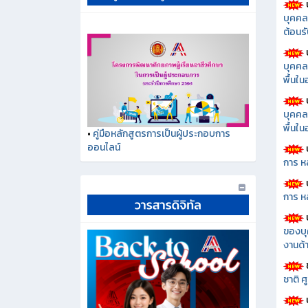
บุคคล
ต้อนรั
บุคคล
พื้นใ
บุคคล
พื้นใ
•
คู่มือหลักสูตรการเป็นผู้ประกอบการ
ออนไลน์
การ ห
การ ห
ของบุ
งานด้า
ชาติ 