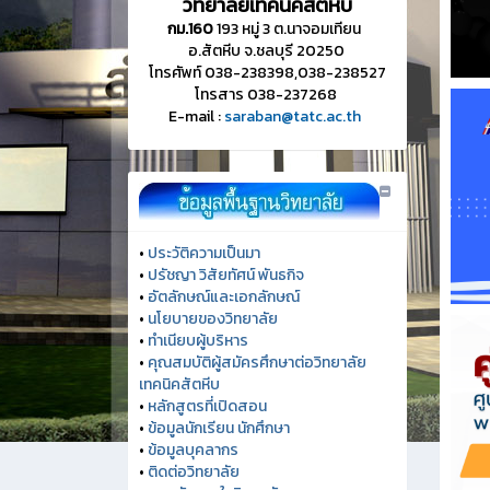
วิทยาลัยเทคนิคสัตหีบ
กม.160
193 หมู่ 3 ต.นาจอมเทียน
อ.สัตหีบ จ.ชลบุรี 20250
โทรศัพท์ 038-238398,038-238527
โทรสาร 038-237268
E-mail :
saraban@tatc.ac.th
•
ประวัติความเป็นมา
•
ปรัชญา วิสัยทัศน์ พันธกิจ
•
อัตลักษณ์และเอกลักษณ์
•
นโยบายของวิทยาลัย
•
ทำเนียบผู้บริหาร
•
คุณสมบัติผู้สมัครศึกษาต่อวิทยาลัย
เทคนิคสัตหีบ
•
หลักสูตรที่เปิดสอน
•
ข้อมูลนักเรียน นักศึกษา
•
ข้อมูลบุคลากร
•
ติดต่อวิทยาลัย