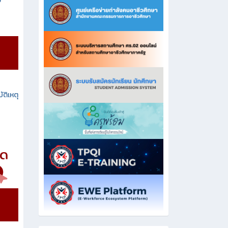
ง
ัติเหตุ