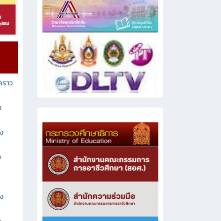
วคราว
ง
าง
ง
าง