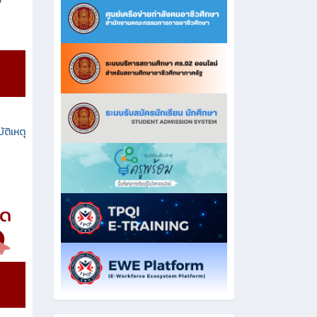
ง
ัติเหตุ