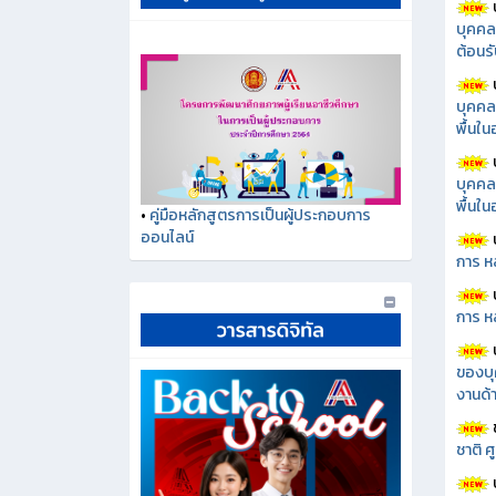
บุคคล
ต้อนรั
บุคคล
พื้นใ
บุคคล
พื้นใ
•
คู่มือหลักสูตรการเป็นผู้ประกอบการ
ออนไลน์
การ ห
การ ห
ของบุ
งานด้า
ชาติ 