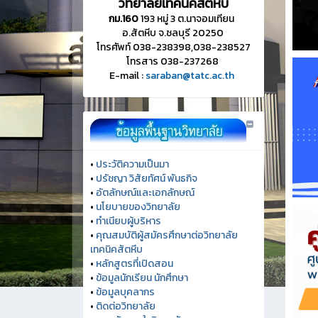
วิทยาลัยเทคนิคสัตหีบ
กม.160
193 หมู่ 3 ต.นาจอมเทียน
อ.สัตหีบ จ.ชลบุรี 20250
โทรศัพท์ 038-238398,038-238527
โทรสาร 038-237268
E-mail :
saraban@tatc.ac.th
•
ประวัติความเป็นมา
•
ปรัชญา วิสัยทัศน์ พันธกิจ
•
อัตลักษณ์และเอกลักษณ์
•
นโยบายของวิทยาลัย
•
ทำเนียบผู้บริหาร
•
คุณสมบัติผู้สมัครศึกษาต่อวิทยาลัย
เทคนิคสัตหีบ
•
หลักสูตรที่เปิดสอน
•
ข้อมูลนักเรียน นักศึกษา
•
ข้อมูลบุคลากร
•
ติดต่อวิทยาลัย