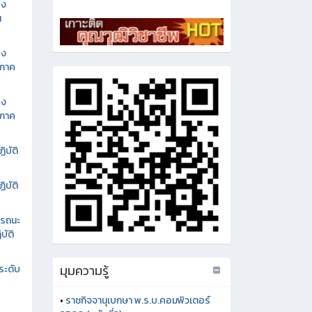
อง
น
อง
นภาค
อง
นภาค
ิบัติ
ิบัติ
รรถนะ
บัติ
มุมความรู้
ระดับ
•
ราชกิจจานุเบกษา พ.ร.บ.คอมพิวเตอร์