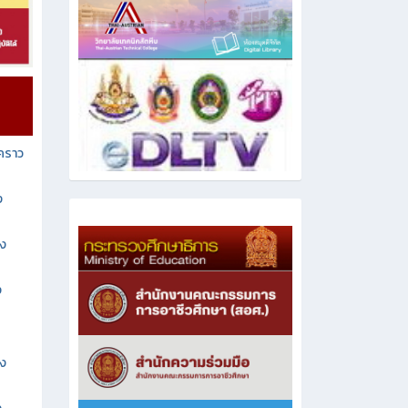
วคราว
ง
าง
ง
าง