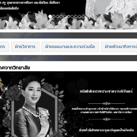
ากร
ฝ่ายวิชาการ
ฝ่ายแผนงานและความร่วมมือ
ฝ่ายพัฒนากิจการน
าศจากวิทยาลัย