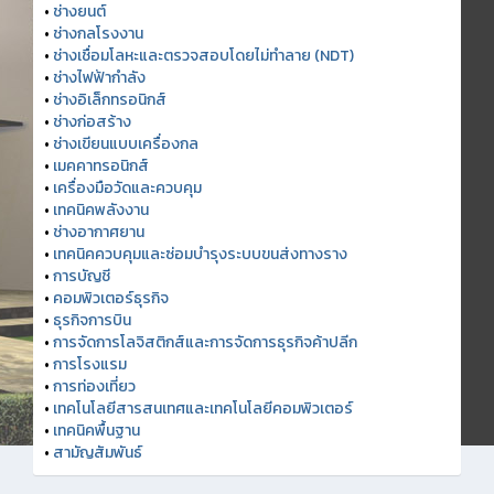
•
ช่างยนต์
•
ช่างกลโรงงาน
•
ช่างเชื่อมโลหะและตรวจสอบโดยไม่ทำลาย (NDT)
•
ช่างไฟฟ้ากำลัง
•
ช่างอิเล็กทรอนิกส์
•
ช่างก่อสร้าง
•
ช่างเขียนแบบเครื่องกล
•
เมคคาทรอนิกส์
•
เครื่องมือวัดและควบคุม
•
เทคนิคพลังงาน
•
ช่างอากาศยาน
•
เทคนิคควบคุมและซ่อมบำรุงระบบขนส่งทางราง
•
การบัญชี
•
คอมพิวเตอร์ธุรกิจ
•
ธุรกิจการบิน
•
การจัดการโลจิสติกส์และการจัดการธุรกิจค้าปลีก
•
การโรงแรม
•
การท่องเที่ยว
•
เทคโนโลยีสารสนเทศและเทคโนโลยีคอมพิวเตอร์
•
เทคนิคพื้นฐาน
•
สามัญสัมพันธ์