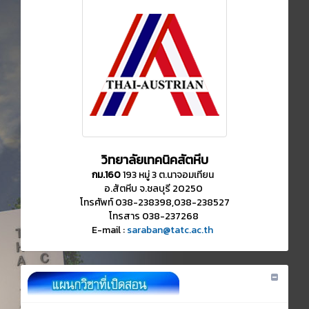
วิทยาลัยเทคนิคสัตหีบ
กม.160
193 หมู่ 3 ต.นาจอมเทียน
อ.สัตหีบ จ.ชลบุรี 20250
โทรศัพท์ 038-238398,038-238527
โทรสาร 038-237268
E-mail :
saraban@tatc.ac.th