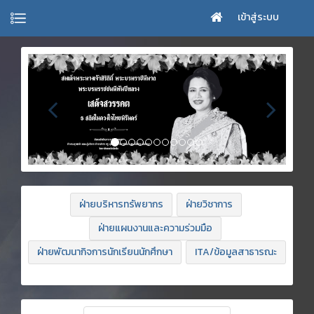
เข้าสู่ระบบ
ฝ่ายบริหารทรัพยากร
ฝ่ายวิชาการ
ฝ่ายแผนงานและความร่วมมือ
ฝ่ายพัฒนากิจการนักเรียนนักศึกษา
ITA/ข้อมูลสาธารณะ