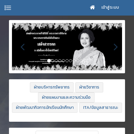
เข้าสู่ระบบ
ฝ่ายบริหารทรัพยากร
ฝ่ายวิชาการ
ฝ่ายแผนงานและความร่วมมือ
ฝ่ายพัฒนากิจการนักเรียนนักศึกษา
ITA/ข้อมูลสาธารณะ