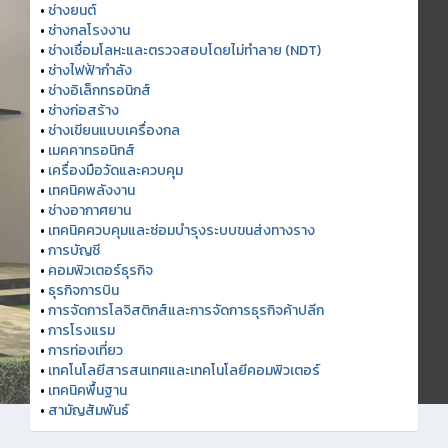
•
ช่างยนต์
•
ช่างกลโรงงาน
•
ช่างเชื่อมโลหะและตรวจสอบโดยไม่ทำลาย (NDT)
•
ช่างไฟฟ้ากำลัง
•
ช่างอิเล็กทรอนิกส์
•
ช่างก่อสร้าง
•
ช่างเขียนแบบเครื่องกล
•
เมคคาทรอนิกส์
•
เครื่องมือวัดและควบคุม
•
เทคนิคพลังงาน
•
ช่างอากาศยาน
•
เทคนิคควบคุมและซ่อมบำรุงระบบขนส่งทางราง
•
การบัญชี
•
คอมพิวเตอร์ธุรกิจ
•
ธุรกิจการบิน
•
การจัดการโลจิสติกส์และการจัดการธุรกิจค้าปลีก
•
การโรงแรม
•
การท่องเที่ยว
•
เทคโนโลยีสารสนเทศและเทคโนโลยีคอมพิวเตอร์
•
เทคนิคพื้นฐาน
•
สามัญสัมพันธ์