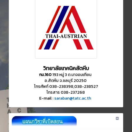
วิทยาลัยเทคนิคสัตหีบ
กม.160
193 หมู่ 3 ต.นาจอมเทียน
อ.สัตหีบ จ.ชลบุรี 20250
โทรศัพท์ 038-238398,038-238527
โทรสาร 038-237268
E-mail :
saraban@tatc.ac.th