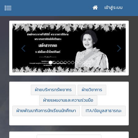
เข้าสู่ระบบ
ฝ่ายบริหารทรัพยากร
ฝ่ายวิชาการ
ฝ่ายแผนงานและความร่วมมือ
ฝ่ายพัฒนากิจการนักเรียนนักศึกษา
ITA/ข้อมูลสาธารณะ