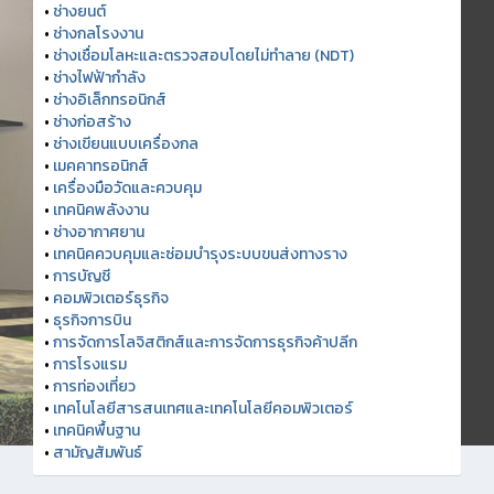
•
ช่างยนต์
•
ช่างกลโรงงาน
•
ช่างเชื่อมโลหะและตรวจสอบโดยไม่ทำลาย (NDT)
•
ช่างไฟฟ้ากำลัง
•
ช่างอิเล็กทรอนิกส์
•
ช่างก่อสร้าง
•
ช่างเขียนแบบเครื่องกล
•
เมคคาทรอนิกส์
•
เครื่องมือวัดและควบคุม
•
เทคนิคพลังงาน
•
ช่างอากาศยาน
•
เทคนิคควบคุมและซ่อมบำรุงระบบขนส่งทางราง
•
การบัญชี
•
คอมพิวเตอร์ธุรกิจ
•
ธุรกิจการบิน
•
การจัดการโลจิสติกส์และการจัดการธุรกิจค้าปลีก
•
การโรงแรม
•
การท่องเที่ยว
•
เทคโนโลยีสารสนเทศและเทคโนโลยีคอมพิวเตอร์
•
เทคนิคพื้นฐาน
•
สามัญสัมพันธ์