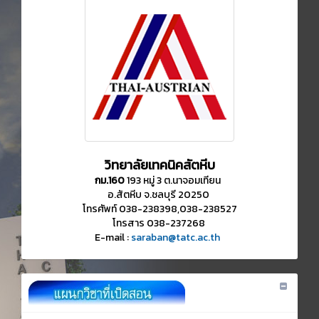
วิทยาลัยเทคนิคสัตหีบ
กม.160
193 หมู่ 3 ต.นาจอมเทียน
อ.สัตหีบ จ.ชลบุรี 20250
โทรศัพท์ 038-238398,038-238527
โทรสาร 038-237268
E-mail :
saraban@tatc.ac.th