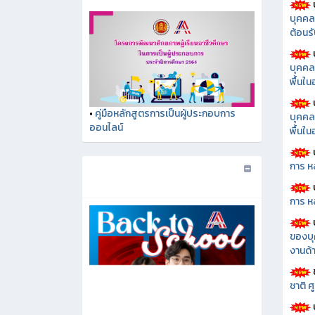
บุคคล
ต้อนรั
บุคคล
พื้นใ
บุคคล
•
คู่มือหลักสูตรการเป็นผู้ประกอบการ
พื้นใ
ออนไลน์
การ ห
การ ห
ของบุ
งานด้า
ชาติ 