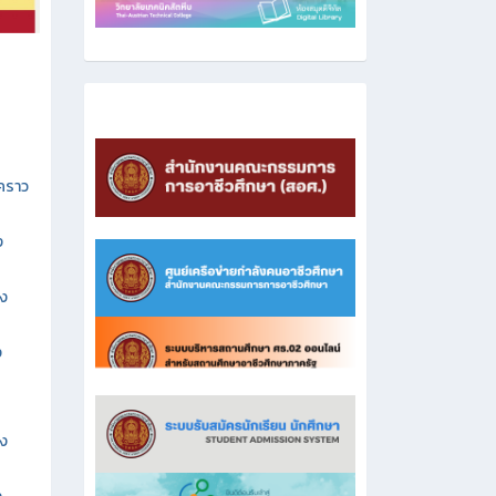
วคราว
ง
าง
ง
าง