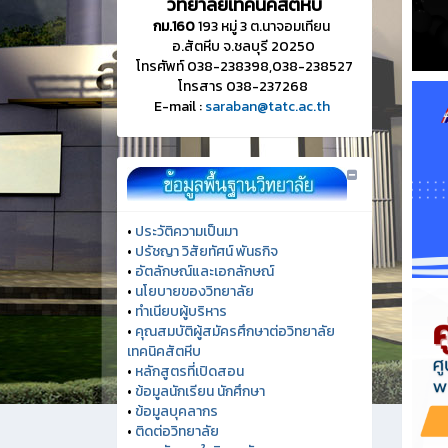
วิทยาลัยเทคนิคสัตหีบ
กม.160
193 หมู่ 3 ต.นาจอมเทียน
อ.สัตหีบ จ.ชลบุรี 20250
โทรศัพท์ 038-238398,038-238527
โทรสาร 038-237268
E-mail :
saraban@tatc.ac.th
•
ประวัติความเป็นมา
•
ปรัชญา วิสัยทัศน์ พันธกิจ
•
อัตลักษณ์และเอกลักษณ์
•
นโยบายของวิทยาลัย
•
ทำเนียบผู้บริหาร
•
คุณสมบัติผู้สมัครศึกษาต่อวิทยาลัย
เทคนิคสัตหีบ
•
หลักสูตรที่เปิดสอน
•
ข้อมูลนักเรียน นักศึกษา
•
ข้อมูลบุคลากร
•
ติดต่อวิทยาลัย