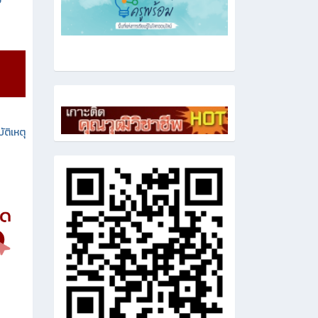
ง
ัติเหตุ