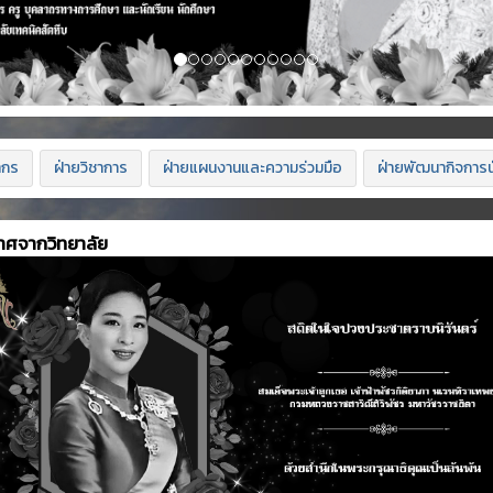
ากร
ฝ่ายวิชาการ
ฝ่ายแผนงานและความร่วมมือ
ฝ่ายพัฒนากิจการน
าศจากวิทยาลัย