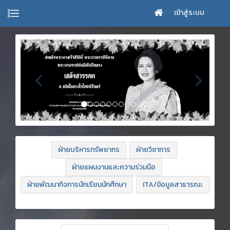
เข้าสู่ระบบ
ฝ่ายบริหารทรัพยากร
ฝ่ายวิชาการ
ฝ่ายแผนงานและความร่วมมือ
ฝ่ายพัฒนากิจการนักเรียนนักศึกษา
ITA/ข้อมูลสาธารณะ