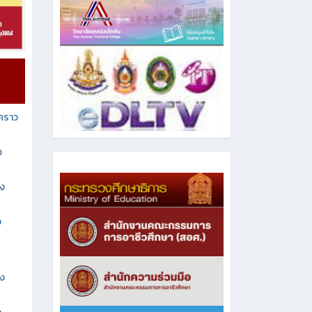
วคราว
ง
าง
ง
าง