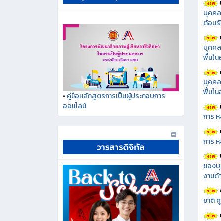
บุคคล
ต้อนรั
บุคคล
พื้นใ
บุคคล
พื้นใ
•
คู่มือหลักสูตรการเป็นผู้ประกอบการ
ออนไลน์
การ ห
การ ห
ของบุ
งานด้า
ชาติ 