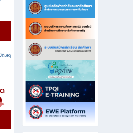
ง
ัติเหตุ