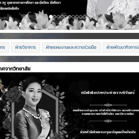
ากร
ฝ่ายวิชาการ
ฝ่ายแผนงานและความร่วมมือ
ฝ่ายพัฒนากิจการน
าศจากวิทยาลัย