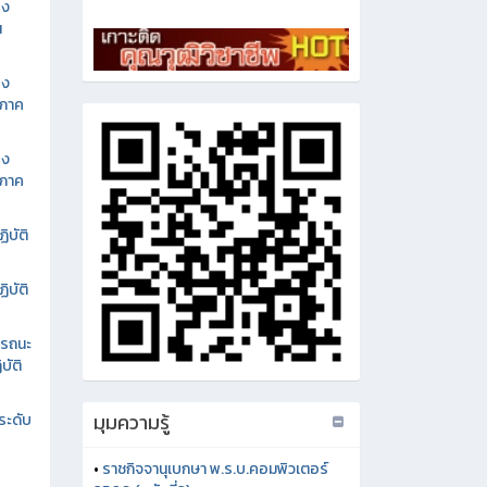
อง
น
อง
นภาค
อง
นภาค
ิบัติ
ิบัติ
รรถนะ
บัติ
มุมความรู้
ระดับ
•
ราชกิจจานุเบกษา พ.ร.บ.คอมพิวเตอร์