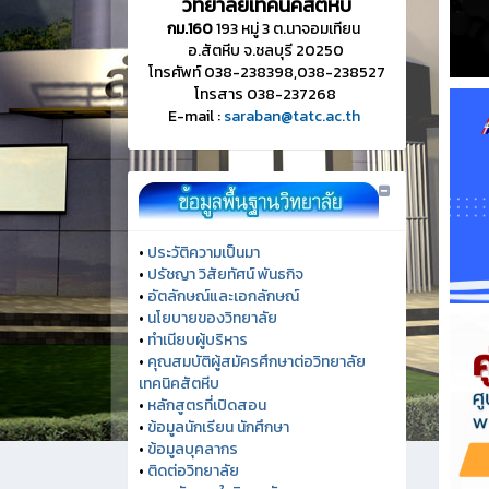
วิทยาลัยเทคนิคสัตหีบ
กม.160
193 หมู่ 3 ต.นาจอมเทียน
อ.สัตหีบ จ.ชลบุรี 20250
โทรศัพท์ 038-238398,038-238527
โทรสาร 038-237268
E-mail :
saraban@tatc.ac.th
•
ประวัติความเป็นมา
•
ปรัชญา วิสัยทัศน์ พันธกิจ
•
อัตลักษณ์และเอกลักษณ์
•
นโยบายของวิทยาลัย
•
ทำเนียบผู้บริหาร
•
คุณสมบัติผู้สมัครศึกษาต่อวิทยาลัย
เทคนิคสัตหีบ
•
หลักสูตรที่เปิดสอน
•
ข้อมูลนักเรียน นักศึกษา
•
ข้อมูลบุคลากร
•
ติดต่อวิทยาลัย