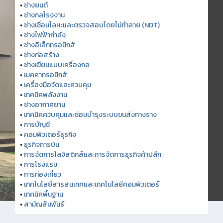
•
ช่างยนต์
•
ช่างกลโรงงาน
•
ช่างเชื่อมโลหะและตรวจสอบโดยไม่ทำลาย (NDT)
•
ช่างไฟฟ้ากำลัง
•
ช่างอิเล็กทรอนิกส์
•
ช่างก่อสร้าง
•
ช่างเขียนแบบเครื่องกล
•
เมคคาทรอนิกส์
•
เครื่องมือวัดและควบคุม
•
เทคนิคพลังงาน
•
ช่างอากาศยาน
•
เทคนิคควบคุมและซ่อมบำรุงระบบขนส่งทางราง
•
การบัญชี
•
คอมพิวเตอร์ธุรกิจ
•
ธุรกิจการบิน
•
การจัดการโลจิสติกส์และการจัดการธุรกิจค้าปลีก
•
การโรงแรม
•
การท่องเที่ยว
•
เทคโนโลยีสารสนเทศและเทคโนโลยีคอมพิวเตอร์
•
เทคนิคพื้นฐาน
•
สามัญสัมพันธ์