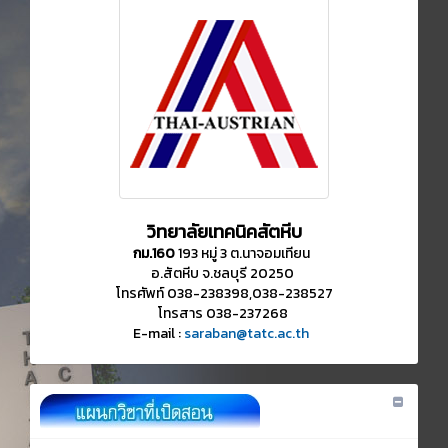
วิทยาลัยเทคนิคสัตหีบ
กม.160
193 หมู่ 3 ต.นาจอมเทียน
อ.สัตหีบ จ.ชลบุรี 20250
โทรศัพท์ 038-238398,038-238527
โทรสาร 038-237268
E-mail :
saraban@tatc.ac.th