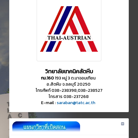
วิทยาลัยเทคนิคสัตหีบ
กม.160
193 หมู่ 3 ต.นาจอมเทียน
อ.สัตหีบ จ.ชลบุรี 20250
โทรศัพท์ 038-238398,038-238527
โทรสาร 038-237268
E-mail :
saraban@tatc.ac.th