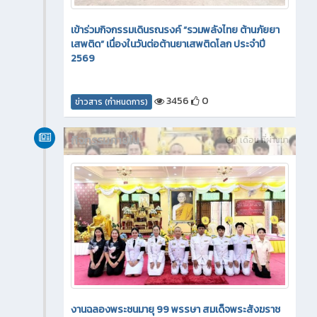
เข้าร่วมกิจกรรมเดินรณรงค์ “รวมพลังไทย ต้านภัยยา
เสพติด” เนื่องในวันต่อต้านยาเสพติดโลก ประจำปี
2569
3456
0
ข่าวสาร (กำหนดการ)
กิจกรรมภายใน
1 เดือน ที่ผ่านมา
งานฉลองพระชนมายุ 99 พรรษา สมเด็จพระสังฆราช