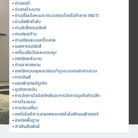
•
ช่างยนต์
•
ช่างกลโรงงาน
•
ช่างเชื่อมโลหะและตรวจสอบโดยไม่ทำลาย (NDT)
•
ช่างไฟฟ้ากำลัง
•
ช่างอิเล็กทรอนิกส์
•
ช่างก่อสร้าง
•
ช่างเขียนแบบเครื่องกล
•
เมคคาทรอนิกส์
•
เครื่องมือวัดและควบคุม
•
เทคนิคพลังงาน
•
ช่างอากาศยาน
•
เทคนิคควบคุมและซ่อมบำรุงระบบขนส่งทางราง
•
การบัญชี
•
คอมพิวเตอร์ธุรกิจ
•
ธุรกิจการบิน
•
การจัดการโลจิสติกส์และการจัดการธุรกิจค้าปลีก
•
การโรงแรม
•
การท่องเที่ยว
•
เทคโนโลยีสารสนเทศและเทคโนโลยีคอมพิวเตอร์
•
เทคนิคพื้นฐาน
•
สามัญสัมพันธ์